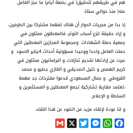
هم في طريقهم لتحقيق( في بضعة أيام) ما عجز العامل
عنه( منذ حوالي سنة).
إذ بدا من مجريات الحوار أن هناك تفهما مشتركا بين الطرفين،
و إراد حقيقة لنزع أسباب التوتر، فالمعطلون ممثلون في
جمعية حملة الشهادات ومجموعة المجازين المعطلين التي
حملت العامل واحدا ووحيدا مسؤولية أحداث 4يناير الاسود و
عبرت عن إرادتها تقديم تنازلات، و البرلمانيون ممثلون في
كريم الهمص و خليل الصديقي و الغازي جطيو و محمد
القروطي و جمال المسعودي قدموا مقترحات جد مهمة
،تعتمد مقاربة تشاركية تجمع المعطلين و المستثمرين و
السلطة و الإعلام.
و لنا عودة لإلقاء مزيد من الضوء عن هذا اللقاء.
Gmail
Messenger
Twitter
WhatsApp
X
Facebook