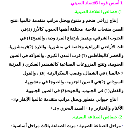
I.
أسس قوة الاقتصاد
الصيني
.
(1
خصائص الفلاحة
الصينية
.
–
إنتاج زراعي ضخم و متنوع
ويحتل مراتب متقدمة عالميا
:
تنتج
الصين منتجات فلاحية
مختلفة
أهمها الحبوب كالأرز
(1)
في
الجنوب
الشرقي،
ويتميز بارتفاع المرد
ودية،
والقمح
(1)
في
ثلث
الأراضي
الزراعية وخاصة في
منشوريا،
والذرة
(2)
فيمنشوريا،
والخضر
كالبطاطس
(1)
قرب
المدن
الكبرى،
والفواكه في الصين
الجنوبية،
وتنتج
المزروعات الصناعية كالشمندر السكري
)
المرتبة
7 عالميا
(
في الشمال،
وقصب
السكرالرتبة
(
3
)
،
والفول
السوداني
(2)
في
الصين
الجنوبية،
والصوجا في منشوريا،
والقطن
(1)
في
الجنوب،
والجوت
(3)
في الصين
الجنوبية
–
انتاج
حيواني متطور ويحتل مراتب متقدمة عالميا الأبقار م3+
الأغنام والخنازير م1+ الصيد
البحري م1
+.
(2
خصائص الصناعة
الصينية
.
·
مراحل الصناعة الصينية
:
مرت الصناعة بثلاث مراحل أساسية: