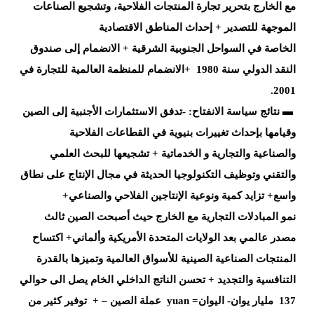
مع الخارج
بتحرير
تجارة المنتجات الفلاحية،
وتشجيع الصناعات
الموجهة للتصدير
+
إحداث المناطق الاقتصادية
الخاصة
في
السواحل الجنوبية الشرقية
+
الانضمام إلى صندوق
النقد الدولي سنة 1980
+
الانضمام للمنظمة العالمية للتجارة في
.
2001
▬
نتائج سياسة الانفتاح:
-تدفق الاستثمارات
الأجنبية إلى الصين
وقيامها بإحداث تغييرات بنيوية في القطاعات الفلاحية
والصناعية
والتجارية و
الخدماتية
+ تشجيعها للبحث العلمي
والتقني وتوظيف التكنولوجيا الحديثة في
مجال الإنتاج على نطاق
واسع+ تزايد كمية ونوعية الإنتاجين الفلاحي والصناعي+
نمو
المبادلات التجارية مع الخارج حيث أصبحت الصين ثالث
مصدر عالمي بعد الولايات
المتحدة الأمريكية وألماني+ اكتساح
المنتجات الصناعية الصينية للأسواق العالمية
وتميزها بالقدرة
التنافسية والتجديد
+ تحسن الناتج الداخلي الخام يصل الى حوالي
137
مليار يوان- اليوان
yuan =
عملة الصين – +
توفير كثير من