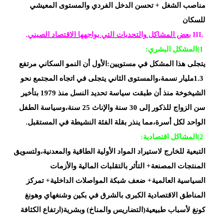
مناصب الشغل
+ تحسن
الدخل الفردي والمستوى المعيشي
للسكان
III.
بعض المشاكل
والتحديات التي يواجهها الاقتصاد الصيني
.
(1
المشكل
البشري
:
يتجلى
هذا المشكل في مستويين:الأول أن النمو السكاني مرتفع
1.3مليار نسمة،والمستوى الثاني
يتجلى في اتجاه المجتمع نحو
الشيخوخة منذ أن طبقت سياسة تحديد النسل منذ 1979
بتأخير
سن الزواج للذكور إلى 30
سنة والإناث 25 سنة،وسياسة الطفل
الواحد لكل
أسرة،مما ينذر بقلة الفئة النشيطة في المستقبل
.
(2
المشاكل
اقتصادية
:
التبعية للخارج لاستيراد المواد الأولية الطاقية
والمعدنية،ولتسويق
المنتجات المصنعة+ التأثر بالتقلبات المالية والأزمات
السياسية
العالمية+ ضعف شبكة المواصلات الداخلية+ تمركز
المناطق الاقتصادية الكبرى بالشرق
في
بكين وشنغهاي وهونغ
كونغ
لأسباب
طبيعية(التضاريس والمناخ)
وبشرية(ارتفاع الكثافة