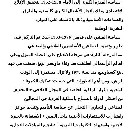
·
سياسة
القفزة الكبرى إلى الامام
1958-1962 لتحقيق الإقلاع
الاقتصادي وذلك بانجاز الأشغال
الكبرى كالسدود والطرق
والصناعات الأساسية وذلك بالاعتماد على الموارد
البشرية
الوطنية
.
·
سياسة المشي على قدمين
1963-1976
حيث تم التركيز على
تطوير وتنمية القطاعين الأساسيين الفلاحي
والصناعي
.
▬
المرحلة الثانية:هي مرحلة الانفتاح على اقتصاد السوق وعلى
العالم الرأسمالي انطلقت
بعد وفاة ماوتسي تونغ،
طبقت في عهد
دينغ كسياوبينغ منذ سنة 1978 ولا
تزال مستمرة إلى
الوقت
الراهن،
ومن أهم التطورات التي حصلت: تفكيك الكمونات
الشعبية وإقرار الملكية
الخاصة في المجال الفلاحي + التخفيف
من احتكار الدولة بالسماح بالملكية الفردية في
المجالين
الصناعي والتجاري+ التخلي عن سياسة التأميم وتقديم حوافز
وامتيازات
للاستثمارات الأجنبية داخل الصين + الاستعانة بالخبرة
الأجنبية واستيراد
التكنولوجيا الغربية
+ تشجيع المبادلات التجارية