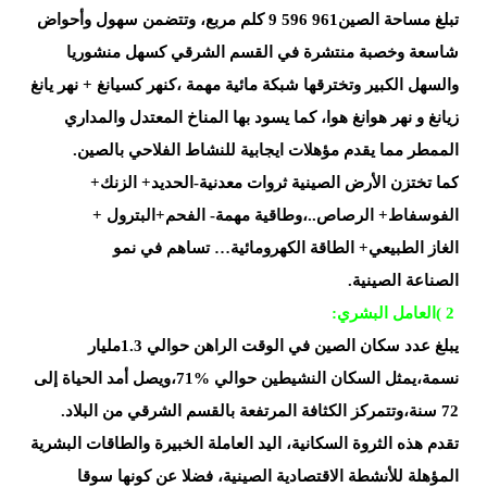
تبلغ مساحة
الصين
9 596 961
كلم
مربع،
وتتضمن سهول وأحواض
شاسعة وخصبة منتشرة في القسم الشرقي
كسهل منشوريا
والسهل الكبير وتخترقها شبكة مائية مهمة ،كنهر كسيانغ +
نهر يانغ
زيانغ
و نهر هوانغ هوا،
كما يسود بها المناخ المعتدل والمداري
الممطر مما يقدم مؤهلات
ايجابية للنشاط الفلاحي بالصين
.
كما تختزن الأرض الصينية ثروات
معدنية-الحديد+
الزنك+
الفوسفاط+
الرصاص..،وطاقية مهمة-
الفحم+البترول +
الغاز
الطبيعي+
الطاقة الكهرومائية… تساهم في نمو
الصناعة
الصينية
.
( 2
العامل
البشري
:
يبلغ
عدد سكان الصين في الوقت الراهن حوالي 1.3مليار
نسمة،يمثل السكان النشيطين حوالي
71%
،ويصل أمد
الحياة إلى
72 سنة،وتتمركز الكثافة المرتفعة بالقسم الشرقي من
البلاد
.
تقدم
هذه الثروة السكانية، اليد العاملة الخبيرة والطاقات البشرية
المؤهلة
للأنشطة الاقتصادية الصينية، فضلا عن كونها سوقا