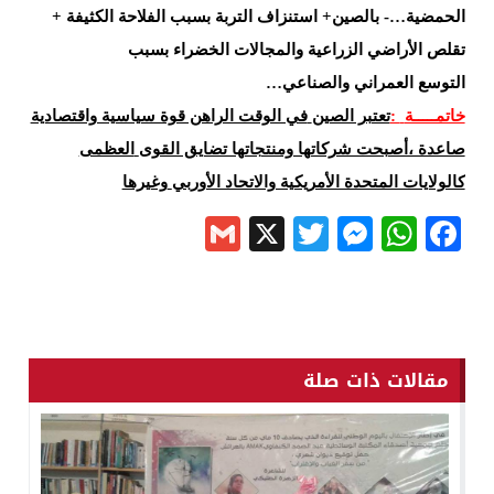
الحمضية…- بالصين+ استنزاف التربة
بسبب الفلاحة الكثيفة +
تقلص الأراضي الزراعية والمجالات الخضراء بسبب
التوسع
العمراني والصناعي
…
خاتمـــــة
:
تعتبر الصين
في الوقت الراهن قوة سياسية واقتصادية
صاعدة ،أصبحت شركاتها ومنتجاتها تضايق القوى
العظمى
كالولايات المتحدة الأمريكية والاتحاد الأوربي
وغيرها
Gmail
Messenger
Twitter
WhatsApp
X
Facebook
مقالات ذات صلة