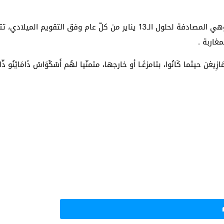
بمناسبة حلول فاتح السنة الأمازيغية الجدِيدة 2962، وهي المصادفة لحلول الـ13
غاربة .
غن حيثما كَانُوا، بتامزغَـا أو خارجها، متمنّيا لهُم أَسْكْوَاسْ ذَامَايْن