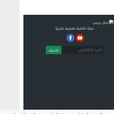
مجلة ثقافية معرفية فكرية
اشـتـرك