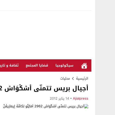
سيكولوجيا
قضايا المجتمع
ثقافة و تاري
الرئيسية
محليات
أجيال بريس تتمنّى أسْكْوَاسْ 2962 أمَايْنُو لكافّة إِيمَازِيغْنْ
Ajialpress
14 يناير 2012