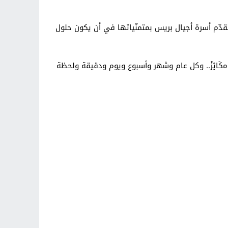
 يناير من كلّ عام وفق التقويم الميلادي، تتقدّم أسرة أجيال بريس بمتمنّياتها في أن يكون حلول
ُو ذّامكَايْزْ.. وكل عام وشهر وأسبوع ويوم ودقيقة ولحظة