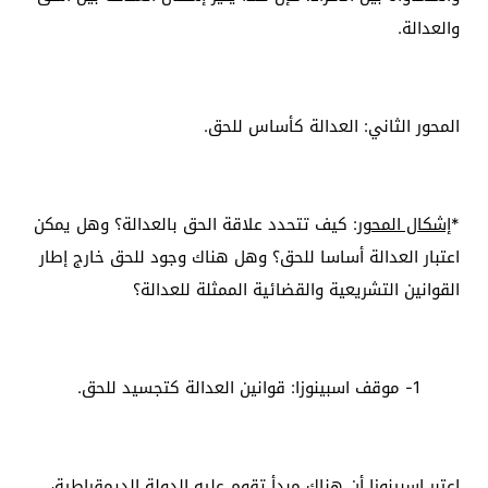
والعدالة.
المحور الثاني: العدالة كأساس للحق.
*
إشكال المحور
: كيف تتحدد علاقة الحق بالعدالة؟ وهل يمكن
اعتبار العدالة أساسا للحق؟ وهل هناك وجود للحق خارج إطار
القوانين التشريعية والقضائية الممثلة للعدالة؟
1- موقف اسبينوزا: قوانين العدالة كتجسيد للحق.
اعتبر اسبينوزا أن هناك مبدأ تقوم عليه الدولة الديمقراطية،