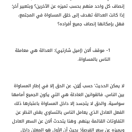
إنصاف كل واحد منهم بحسب تميزه عن الآخرين؟ وبتعبير آخر؛
إذا كانت العدالة تهدف إلى خلق المساواة في المجتمع،
فهل بإمكانها إنصاف جميع أفراده؟
1- موقف ألان (إميل شارتيي): العدالة هي معاملة
الناس بالمساواة.
لا يمكن الحديث‘ حسب
ألان
، عن الحق إلا في إطار المساواة
بين الناس. فالقوانين العادلة هي التي يكون الجميع أمامها
سواسية. والحق لا يتجسد إلا داخل المساواة باعتبارها ذلك
الفعل العادل الذي يعامل الناس بالتساوي بغض النظر عن
التفاوتات القائمة بينهم. وهنا يتحدث ألان عن السعر العادل
ويميزه عن سعر الفرصة؛ بحيث أن الأول هو المعلن داخل