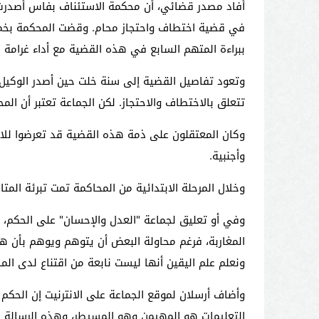
أفاد مصدر قضائي، أن محكمة الاستئناف بفاس أصدرت أ
في قضية اختطاف واحتجاز محام. وقضت المحكمة بخمس
ببراءة المتهم السابع في هذه القضية مع أداء غرامة قدرها 000
وتعود تفاصيل القضية إلى سنة خلت حين أصدر الوكيل 
تتعلق بالاختطاف والاحتجاز. لكن الجماعة تعتبر أن ا
وكان المعتقلون على ذمة هذه القضية قد تعرضوا للاخ
وأجنبية.
وخلال المرحلة الابتدائية من المحاكمة تمت تبرئة المتا
وفي أو تعليق لجماعة "العدل والإحسان" على الحكم، قا
المغاربة، فرغم محاولة البعض أن يتوهم ويوهم بأن هن
ونعلم علم اليقين أنها ليست نابعة من اقتناع لدى الم
وأضاف أرسلان لموقع الجماعة على الانترنيت إن الحكم ا
التعليمات هو المهيمن وهو المسيطر، وهذه الرسالة ف