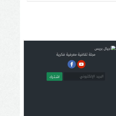
مجلة ثقافية معرفية فكرية
اشـتـرك