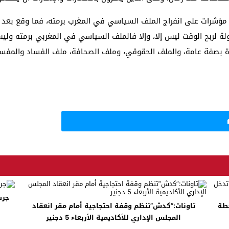
ؤشرات على انفراج الملف السياسي في المغرب برمته، فما وقع بعد الر
ولة لربح الوقت ليس إلا، وإلا فالملف السياسي في المغربي برمته ول
 بصفة عامة، والملف الحقوقي، وملف الصحافة، ملف الفساد والمفسدين
جرس
ا لوضع خطة
تاونات:”كدش”تنظم وقفة احتجاجية أمام مقر انعقاد
المجلس الإداري للأكاديمية الأربعاء 5 دجنير