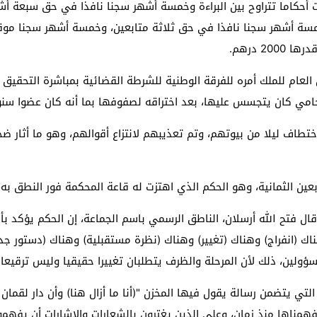
حكاما تتراوح بين البراءة وخمسة أشهر سجنا نافذا في حق سبعة أشخ
ة أشهر سجنا نافذا في حق ثلاثة متابعين، وخمسة أشهر سجنا موقو
2 درهم.
العام للملك أمره للفرقة الوطنية للشرطة القضائية بمباشرة التحق
لمحامي كان يتجسس عليها، بعد اختراقه لصفوفها بما أنه كان عضوا سنو
تطاف ليلا من بيوتهم، وتم تعذيبهم لانتزاع أقوالهم، وهو ما أثار ض
بعين الثمانية، وهو الحكم الذي اهتزت له قاعة المحكمة فور النطق به، 
ل فتح الله أرسلان، الناطق الرسمي باسم الجماعة، إن الحكم يؤكد بأن
اك (انفراج) وهناك (تغيير) وهناك (نظرة مستقبلية) وهناك (دستور جد
سؤولين، ذلك لأن المرحلة والظرف يتطلبان تغييرا حقيقيا وليس ترقيعا
لتي يتضمن رسالة يقول فيها المخزن "(أنا ما أزال هنا) وأن دار لقمان 
همناها منذ زمان، وعلى الذين يغترون بالشعارات والإشارات أن يفهمو