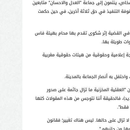
اص، ينتمون إلى جماعة "العدل والاحسان" متابعين
فة التنفيذ في حق ثلاثة آخرين، في حين حكمت
يق في القضية إثر شكوى تقدم بها محام بهيئة فاس
ات طويلة بها.
جة إعلامية وحقوقية من هيئات حقوقية مغربية
واحتفل به أنصار الجماعة بالمدينة.
 "العقلية المخزنية ما تزال جاثمة على صدور
يد)، فالحقيقة أننا نتوجس من هذه المقولات كلها
 فقط".
لا تزال على حالها. ليس هناك تغيير؛ فقانون
ها من جانبهم."