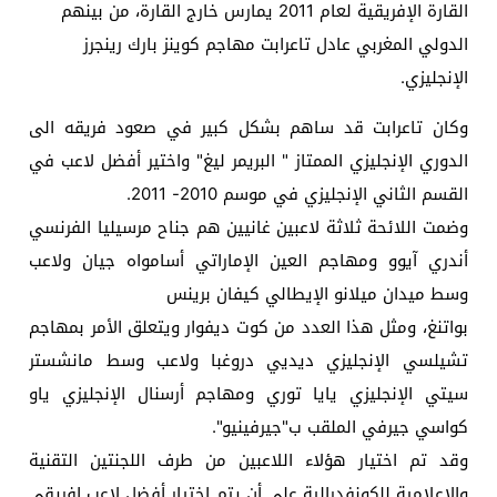
القارة الإفريقية لعام 2011 يمارس خارج القارة، من بينهم
الدولي المغربي عادل تاعرابت مهاجم كوينز بارك رينجرز
الإنجليزي.
وكان تاعرابت قد ساهم بشكل كبير في صعود فريقه الى
الدوري الإنجليزي الممتاز " البريمر ليغ" واختير أفضل لاعب في
القسم الثاني الإنجليزي في موسم 2010- 2011.
وضمت اللائحة ثلاثة لاعبين غانيين هم جناح مرسيليا الفرنسي
أندري آيوو ومهاجم العين الإماراتي أسامواه جيان ولاعب
وسط ميدان ميلانو الإيطالي كيفان برينس
بواتنغ، ومثل هذا العدد من كوت ديفوار ويتعلق الأمر بمهاجم
تشيلسي الإنجليزي ديديي دروغبا ولاعب وسط مانشستر
سيتي الإنجليزي يايا توري ومهاجم أرسنال الإنجليزي ياو
كواسي جيرفي الملقب ب"جيرفينيو".
وقد تم اختيار هؤلاء اللاعبين من طرف اللجنتين التقنية
والإعلامية للكونفدرالية على أن يتم اختيار أفضل لاعب إفريقي