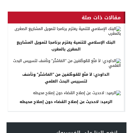
مقالات ذات صلة
البنك الإسلامي للتنمية يعتزم برنامجا لتمويل المشاريع
الصغرى بالمغرب
الداودي: لاَ مَنْع للمُوظّفين من “المَاسْتْر” ونأسَف
لتسييس البحث العلمي
الرميد: لاحديث عن إصلاح القضاء دون إصلاح محيطه
انضم إلينا على الفيسبوك