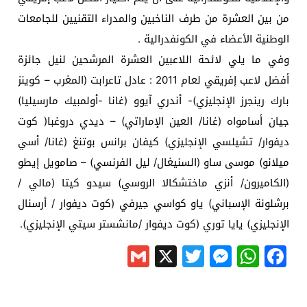
من بين العشرة من طرف الناخبين والمدراء التقنيين للجامعات
الوطنية الأعضاء في الكونفدرالية .
وفي ما يلي لائحة اللاعبين العشرة المرشحين لنيل جائزة
أفضل لاعب إفريقي لعام 2011 : عادل تاعرابت (المغرب – كوينز
بارك رينجرز الإنجليزي)- أندري آيوو (غانا -أولمبيك مارسيليا)
جيان أسامواه (غانا/ العين الإماراتي) – ديدي دروغبا( كوت
ديفوار/ تشيلسي الإنجليزي) كيفان برانس بوتنغ (غانا/ أسي
ميلانو) موسى ساو (السنيغال/ ليل الفرنسي) – صامويل إيطو
(الكاميرون/ أنزي ماختشكالا الروسي) سيدو كيتا (مالي /
برشلونة الإسباني) ياو كواسي جيرفي (كوت ديفوار / أرسنال
الإنجليزي) يايا توري (كوت ديفوار /مانشستر سيتي الإنجليزي).
Gmail
Messenger
Twitter
WhatsApp
X
Facebook