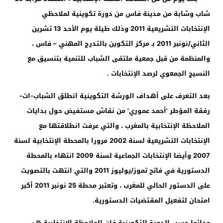
شاب وشابة من مدينة فاس من دورة تكوينية لملاحظي
الإنتخابات التشريعية
2011
وذلك طيلة يوم الأحد
13
تشرين
الثاني/نونبر
2011
بـ مركز التكوين بالتدرج المهني – فاس ،
والمنظمة من قبل جمعية ملتقى الشباب للتنمية بتنسيق مع
النسيج الجمعوي لرصد الإنتخابات .
بعد التعرف على أهداف الورشة التكوينية انطلق الشباب-ات-
رفقة المؤطر 'أحمد عموري' من نقاش مستفيض حول بدايات
الملاحظة الإنتخابية بالمغرب ، والتي عرفت انطلاقتها مع
الإنتخابات التشريعية لسنة
2002
مرورا بالمحطة الإنتخابية لسنة
2007
وأيضا الإنتخابات الجماعية لسنة
2009
انتهاء بالمحطة
الدستورية في فاتح تموز/يوليوز
2011
والتي انتهت بالتصويت
على الدستور الحالي للمغرب ، وتعتبر محطة
25
نونبر
2011
أكبر
امتحان لتفعيل المقتضيات الدستورية.
ودائما حسب الدورة التكوينية فإن الملاحظة الإنتخابية هي