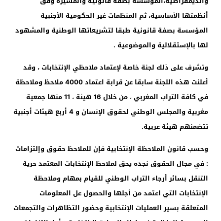
والديمقراطية،المؤسسة بصفة قانونية والمسيرة وفق
أنظمتها الأساسية، ثم المنظمات غير الحكومية الأجنبية
المؤسسة بصفة قانونية طبقا لتشريعاتها الوطنية والمشهود
لها بالإستقلالية والموضوعية .
وتشرف على ذلك لجنة خاصة لإعتماد ملاحظي الإنتخابات ، وقد
أعلنت هذه اللجنة سابقا عن قرابة اعتماد
4000
ملاحظ وملاحظة
في كافة التراب المغربي ، من خلال
16
هيئة ،
11
منها جمعية
مغربية والمجلس الوطني لحقوق الإنسان و
4
أربع هيئات أجنبية
تتضمنهم هيئة عربية.
وحسب قانون الملاحظة الإنتخابية فإن للملاحظ حقوق وإلتزامات
: في مجال الحقوق نجده يحق لملاحظ الإنتخابات المعتمد حرية
التنقل بسائر أرجاء التراب الوطني للقيام بمهام وملاحظة
الإنتخابات التي اعتمد من أجلها والحصول عل المعلومات
المتعلقة بسير العمليات الإنتخابية وحضور التظاهرات والتجمعات