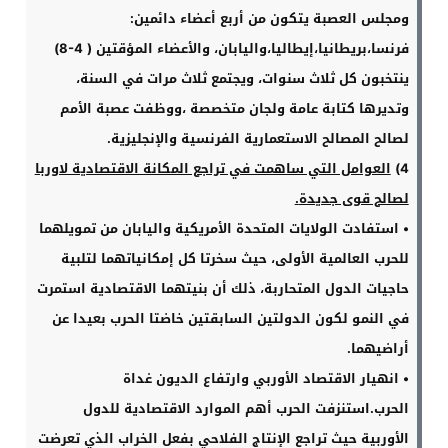
ومجلس العصبة يتكون من أربع أعضاء دائمين:
فرنسا،بريطانيا،إيطاليا،واليابان، والأعضاء المؤقتين
( 8-4)
ينتخبون كل ثلاث سنوات، ويجتمع ثلاث مرات في السنة،
وتديرها كتابة عامة ولجان متخصصة ،ووظفت عصبة الأمم
لصالح المصالح الاستعمارية الفرنسية والإنجليزية
.
4)
العوامل التي ساهمت في تراجع المكانة الاقتصادية لاوربا
لصالح قوى جديدة
.
•
استفادت الولايات المتحدة الأمريكية واليابان من تمويلهما
للحرب العالمية الأولى، حيث سخرتا كل إمكانياتهما لتلبية
حاجيات الدول المتحاربة، ذلك أن بنيتهما الاقتصادية استمرت
في النمو لكون الدولتين السابقتين خاضتا الحرب بعيدا عن
أراضيهما
.
•
انهيار الاقتصاد الأوربي وارتفاع الديون غداة
الحرب
.
استنزفت الحرب أهم الموارد الاقتصادية للدول
الأوربية حيث تراجع الإنتاج الفلاحي بفعل الخراب الذي تعرضت