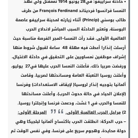
•
حادثة سراييفو
:
في28 يونيو 1914 تممقتل ولي عهد
النمسا فرانسوا فرديناند
François Ferdinand
من طرف
طالب بوسني
(Princip)
أثناء زيارته لمدينة سراييفو عاصمة
البوسنة، وتعتبر الحادثة السبب المباشر لاندلاع الحرب
العالمية الأولى، فقد رأت النمسا-المجر الفرصة مناسبة حيث
أرسلت إنذارا أعطت فيه مهلة 48 ساعة لقبول شروط منها
إشراف موظفين نمساويين على التحقيق في حادثة الاغتيال،
ورفضت صربيا ذلك، فأعلنت النمسا الحرب عليها في27 يوليو،
وأعلنت روسيا التعبئة العامة ومساندتها لصربيا، وقامت
ألمانيا بتوجيه إنذار لروسيا( لإيقاف الاستعدادات) وفرنسا
(لإعلان الحياد في حالة حدوث الحرب)، وأعلنت مساندتها
للنمسا والحرب في 1 غشت، ودعمت فرنسا وإنجلترا روسيا
.
2)
مراحل الحرب العالمية الأولى
.
المرحلة الأولى
:
–
حرب الحركة: انطلقت الحرب باكتساح ألمانيا لبلجيكا وهي
دولة محايدة، وهجوم سريع على فرنسا، وفي نفس الوقت تم