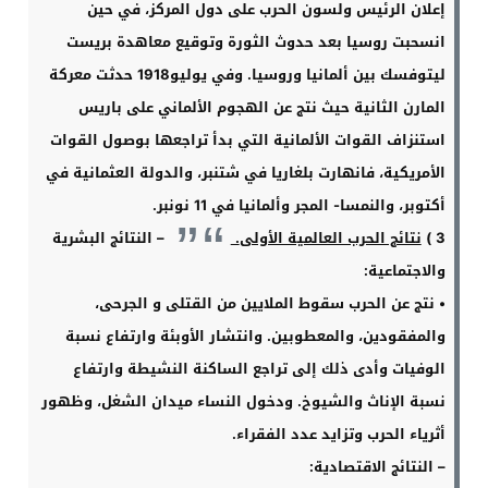
إعلان الرئيس ولسون الحرب على دول المركز، في حين
انسحبت روسيا بعد حدوث الثورة وتوقيع معاهدة بريست
ليتوفسك بين ألمانيا وروسيا. وفي يوليو1918 حدثت معركة
المارن الثانية حيث نتج عن الهجوم الألماني على باريس
استنزاف القوات الألمانية التي بدأ تراجعها بوصول القوات
الأمريكية، فانهارت بلغاريا في شتنبر، والدولة العثمانية في
أكتوبر، والنمسا- المجر وألمانيا في 11 نونبر
.
3 )
نتائج الحرب العالمية الأولى
.
–
النتائج البشرية
والاجتماعية
:
•
نتج عن الحرب سقوط الملايين من القتلى و الجرحى،
والمفقودين، والمعطوبين. وانتشار الأوبئة وارتفاع نسبة
الوفيات وأدى ذلك إلى تراجع الساكنة النشيطة وارتفاع
نسبة الإناث والشيوخ. ودخول النساء ميدان الشغل، وظهور
أثرياء الحرب وتزايد عدد الفقراء
.
–
النتائج الاقتصادية
: