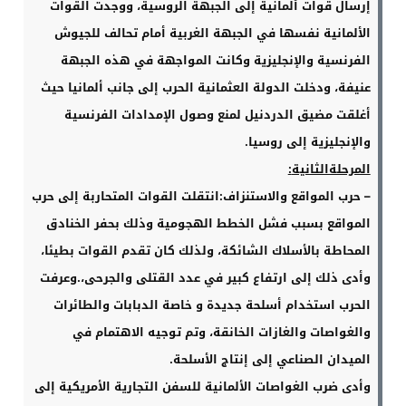
إرسال قوات ألمانية إلى الجبهة الروسية، ووجدت القوات
الألمانية نفسها في الجبهة الغربية أمام تحالف للجيوش
الفرنسية والإنجليزية وكانت المواجهة في هذه الجبهة
عنيفة، ودخلت الدولة العثمانية الحرب إلى جانب ألمانيا حيث
أغلقت مضيق الدردنيل لمنع وصول الإمدادات الفرنسية
والإنجليزية إلى روسيا
.
المرحلةالثانية
:
–
حرب المواقع والاستنزاف:انتقلت القوات المتحاربة إلى حرب
المواقع بسبب فشل الخطط الهجومية وذلك بحفر الخنادق
المحاطة بالأسلاك الشائكة، ولذلك كان تقدم القوات بطيئا،
وأدى ذلك إلى ارتفاع كبير في عدد القتلى والجرحى،.وعرفت
الحرب استخدام أسلحة جديدة و خاصة الدبابات والطائرات
والغواصات والغازات الخانقة، وتم توجيه الاهتمام في
الميدان الصناعي إلى إنتاج الأسلحة
.
وأدى ضرب الغواصات الألمانية للسفن التجارية الأمريكية إلى