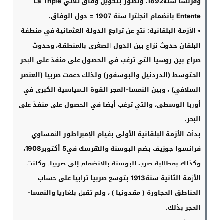
وفرنسا سنة
1892
، وتطور بتكوين وفاق ثلاثي
La Triple
Entente
بانضمام انجلترا سنة
1907 =
دول الوفاق
.
•
الأزمة البلقانية
:
نتج عن تراجع الدولة العثمانية في منطقة
البلقان حدوث نزاع بين الدول الصغرى بالمنطقة، وحدوث
صراع بين روسيا التي ترغب في الحصول على منفذ على البحر
المتوسط (الدردنيل والبوسفور) ولذلك دعمت صربيا (العنصر
السلافي) ، وبين النمسا-المجر القوة السياسية الكبرى في
أوربا الوسطى، والتي ترغب أيضا في الحصول على منفذ على
البحر
.
بدأت الأزمة البلقانية الأولى بقيام الإمبراطور النمساوي
فرانسوا جوزيف بضم البوسنة والهرسك في5 أكتوبر
1908
،
وكذلك بمطالبة صرب البوسنة بالانضمام إلى صربيا. وكانت
الأزمة الثانية سنة
1913
بتوسع صربيا ترابيا على حساب
المناطق المجاورة ( مقدونيا ) ، ولم تقبل بلغاريا والنمسا-
المجر بذلك
.