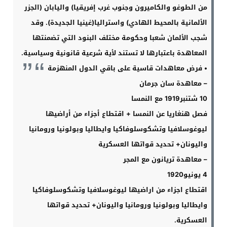
من الطوغو والكاميرون وجنوب غرب إفريقيا) واليابان (الجزر
الألمانية بالمحيط الهادي) واستراليا(غينيا الجديدة). وقد
شجب الألمان شعبا وحكومة مختلف البنود التي تضمنتها
المعاهدة باعتبارها لا تستند لأية شرعية قانونية وسياسية
.
•
فرض معاهدات قاسية على باقي الدول المنهزمة
–
معاهدة سان جرمان
10
شتنبر
1919
مع النمسا
فصل هنغاريا عن النمسا + اقتطاع أجزاء من أراضيها
ليوغوسلافيا وتشكوسلوفاكيا وايطاليا وبولونيا ورومانيا
واليونان+ تحديد قواتها العسكرية
–
معاهدة تريانون مع المجر
4
يونيو
1920
اقتطاع اجزاء من اراضيها ليوغوسلافيا وتشكوسلوفاكيا
وايطاليا وبولونيا ورومانيا واليونان+ تحديد قواتها
العسكرية
.