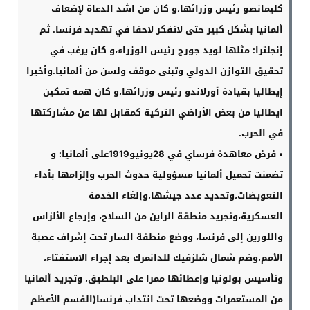
كليمانصو رئيس وزرائها،و كان من اشد الدعاة لإضعاف
ألمانيا بشكل كبير حتى لاتفكر لاحقا في تهديد فرنسا. ثم
إنجلترا: مثلها لويد جورج رئيس الوزراء،و كان يرغب في
تحقيق التوازن الدولي وتبنى موقف ولسن من ألمانيا.وأخيرا
إيطاليا بقيادة أورلاندو رئيس وزرائها،و كان همه تمكين
ايطاليا من بعض الأراضي التركية كمقابل لها عن مشاركتها
في الحرب
.
•
فرض معاهدة فرساي في 28يونيو1919على ألمانيا: و
تضمنت تحميل ألمانيا مسؤولية حدوث الحرب وإلزامها بأداء
التعويضات،وتحديد عدد جيشها،وإلغاء الخدمة
العسكرية،وتجريد منطقة الراين من السلاح، وإرجاع الألزاس
واللورين إلى فرنسا، ووضع منطقة السار تحت إشراف عصبة
الأمم،وضم شمال شلزفيك للدانمرك بعد إجراء الاستفتاء،
وتأسيس بولونيا وإعطائها ممرا على البلطيق، وتجريد ألمانيا
من المستعمرات ووضعها تحت انتداب فرنسا(القسم الأعظم