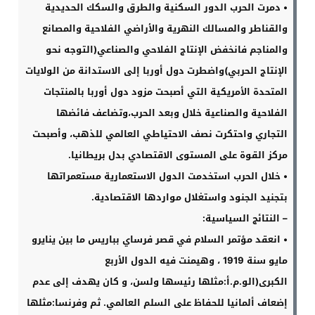
•
دمرت الحرب الدور السكنية والطرق والسكك الحديدية
والقناطر والمسالك النهرية والأراضي الفلاحية والمصانع
والمناجم فانخفض الإنتاج الفلاحي والصناعي(التوجه نحو
الإنتاج الحربي
)
واضطرت دول أوربا إلى الاستدانة من الولايات
المتحدة الأمريكية التي أصبحت مزود دول أوربا بالمنتجات
الفلاحية والصناعية خلال وبعد الحرب،وتضاعف فائضها
التجاري واحتكرت نصف الاحتياطي العالمي للذهب، وأصبحت
مركز القوة على المستوى الاقتصادي بدل بريطانيا
.
•
خلال الحرب استخدمت الدول الاستعمارية مستعمراتها
بتجنيد الجنود واستغلال مواردها الاقتصادية
.
–
النتائج السياسية
:
•
انعقد مؤتمر السلام في قصر فرساي بباريس ما بين ينايرو
مايو سنة 1919 ، وهيمنت فيه الدول الأربع
الكبرى(الو.م.أ:مثلها رئيسها ولسن، و كان يهدف إلى عدم
إضعاف ألمانيا للحفاظ على السلم العالمي. ثم وفرنسا:مثلها