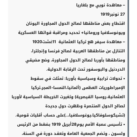
–
معاهدة نويي مع بلغاريا
27
نونبر
1919
اقتطاع بعض مناطقها لصالح الدول المجاورة اليونان
ويوغوسلافيا ورومانيا
+
تحديد ومراقبة قواتها العسكرية
–
معاهدة سيفر هع تركيا العثمانية 11غشت
1920
التنازل عن مناطقها العربية لصالح فرنسا وإنجلترا،
ومناطقها بأوربا لصالح الدول المجاورة، وضع مضيقي
الدردنيل والبوسفور تحت الرقابة الدولية
.
•
تحولات ترابية وسياسية بأوربا: تمثلت في سقوط
الإمبراطوريات العظمى
(
ألمانيا،النمسا-المجر،تركيا
العثمانية،روسيا القيصرية) وتغيرت الخريطة السياسية لأوربا
لصالح الدول المنتصرة وظهرت دول جديدة
(تشيكوسلوفاكيا،يوغوسلافيا،..)على حساب أقليات قومية
.
•
تأسيس عصبة الأمم يوم
28
أبريل
1919
بضغط من الرئيس
ولسون ، وتضم الجمعية العامة وتعقد دورة في السنة،