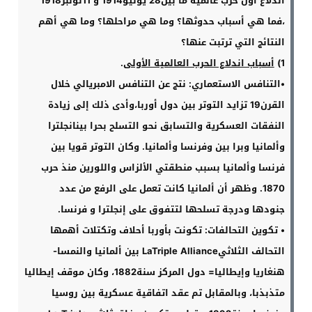
اندلاع أول حرب عالمية ما بين
28
يوليو
1914
و 11نونبر
1918
،فما هي أسباب حدوثها؟ وما هي مراحلها؟ وما هي أهم
النتائج التي ترتبت عنها؟
1)
أسباب اندلاع الحرب العالمية الأولى
.
•
التنافس الاستعماري: نتج عن التنافس الامبريالي خلال
القرن
19
تزايد التوتر بين دول أوربا،وأدى ذلك إلى زيادة
النفقات العسكرية والتسابق نحو التسلح بحرا بينانجلترا
وألمانيا وبرا بين وفرنسا وألمانيا. وكان التوتر قويا بين
فرنسا وألمانيا بسبب منطقتي الألزاس واللورين منذ حرب
1870.
وظهر أن ألمانيا كانت تعمل على الرفع من عدد
جنودها ودرجة تسلحها لتتفوق على إنجلترا و فرنسا
.
•
تكوين التحالفات: تكونت بأوربا أحلاف وتكتلات أهمها
التحالف الثلاثي
LaTriple Alliance
بين ألمانيا والنمسا-
هنغاريا وإيطاليا= دول المركز سنة
1882
، وكان موقف إيطاليا
متذبذبا، وبالمقابل تم عقد اتفاقية عسكرية بين روسيا