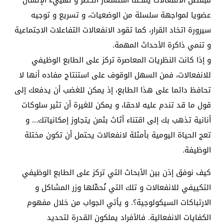
عضويا لمواجهة سلسلة من الوضعيات، و تسريع و توجيه
سيرورة اتخاد القرار، كما تقود الانفعالات التفاعلات الاجتماعية
و تنمي ذاكرة الأحداث المهمة.
و إذا كانت النظريات المعاصرة تركز على الطابع الوظيفي
للانفعالات، فمن السهل الوقوف على استنتاج مفاده أنها لا
تحافظ دائما على هذا الطابع، إذ يمكن للغضب أن يدفعك إلى
قول ما قد تندم عليه لاحقا، و يمكن للغيرة أن تثير سلوكات
أنانية تذهب بك إلى اقتناء أثاث بثمن يتجاوز إمكانياتك… و
تعج الحياة اليومية بأمثلة لانفعالات يحتمل أن تكون مختلة
الوظيفة.
كيف نوفق إذن بين الأبحاث التي تركز على الطابع الوظيفي
التكييفي للانفعالات و تلك التي نُحمِّلها وزر المشاكل و
الارتباكات السيكولوجية؟. و يأتي الجواب من خلال مفهوم
الكفايات الانفعالية. فالأفراد يملكون القدرة لتحديد