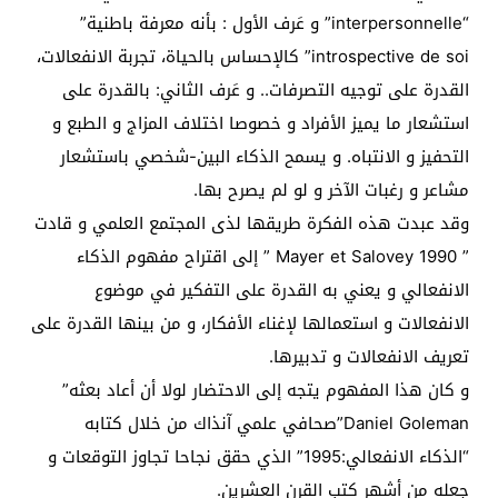
“interpersonnelle” و عَرف الأول : بأنه معرفة باطنية”
introspective de soi” كالإحساس بالحياة، تجربة الانفعالات،
القدرة على توجيه التصرفات.. و عَرف الثاني: بالقدرة على
استشعار ما يميز الأفراد و خصوصا اختلاف المزاج و الطبع و
التحفيز و الانتباه. و يسمح الذكاء البين-شخصي باستشعار
مشاعر و رغبات الآخر و لو لم يصرح بها.
وقد عبدت هذه الفكرة طريقها لذى المجتمع العلمي و قادت
” 1990 Mayer et Salovey ” إلى اقتراح مفهوم الذكاء
الانفعالي و يعني به القدرة على التفكير في موضوع
الانفعالات و استعمالها لإغناء الأفكار، و من بينها القدرة على
تعريف الانفعالات و تدبيرها.
و كان هذا المفهوم يتجه إلى الاحتضار لولا أن أعاد بعثه”
Daniel Goleman”صحافي علمي آنذاك من خلال كتابه
“الذكاء الانفعالي:1995” الذي حقق نجاحا تجاوز التوقعات و
جعله من أشهر كتب القرن العشرين.