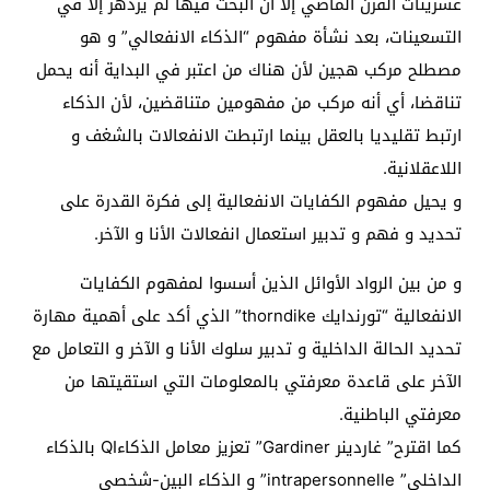
عشرينات القرن الماضي إلا أن البحث فيها لم يزدهر إلا في
التسعينات، بعد نشأة مفهوم “الذكاء الانفعالي” و هو
مصطلح مركب هجين لأن هناك من اعتبر في البداية أنه يحمل
تناقضا، أي أنه مركب من مفهومين متناقضين، لأن الذكاء
ارتبط تقليديا بالعقل بينما ارتبطت الانفعالات بالشغف و
اللاعقلانية.
و يحيل مفهوم الكفايات الانفعالية إلى فكرة القدرة على
تحديد و فهم و تدبير استعمال انفعالات الأنا و الآخر.
و من بين الرواد الأوائل الذين أسسوا لمفهوم الكفايات
الانفعالية “تورندايك thorndike” الذي أكد على أهمية مهارة
تحديد الحالة الداخلية و تدبير سلوك الأنا و الآخر و التعامل مع
الآخر على قاعدة معرفتي بالمعلومات التي استقيتها من
معرفتي الباطنية.
كما اقترح” غاردينر Gardiner” تعزيز معامل الذكاءQI بالذكاء
الداخلي” intrapersonnelle” و الذكاء البين-شخصي