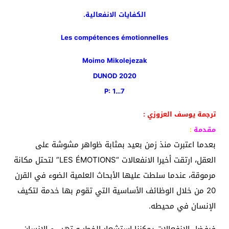
الكفايات الانفعالية.
Les compétences émotionnelles
Moimo Mikolejezak
DUNOD 2020
P: 1…7
ترجمة يوسف العزوزي :
مقدمة
:
بعدما اعتبرت منذ زمن بعيد بمثابة ظواهر مشوشة على
العقل، ارتقت أخيرا الانفعالات “LES ÉMOTIONS” لتحتل مكانة
مرموقة، عندما سلطت عليها الأبحاث العلمية الضوء في القرن
20 من خلال الوظائف الأساسية التي تقوم بها خدمة لتكيف
الإنسان في محيطه.
فبفضل الانفعالات يمكننا استشعار الخطر و تهييء الإنسان