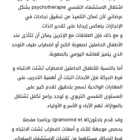
اشتغال الاستشفاء النفسي psychothérapie بشكل
عرضاني لأن تمكن التلميذ من تحقيق نجاحات في
الإنجازات ينعكس إيجابا على تقدير الذات.
و مع ذلك فإن العلاقات مع الإخرين يمكن أن تتأذى عند
الأطفال الحاملين لصعوبة الكبح أو اضطراب طيف التوحد
الذي يتميز مُعاشه اليومي بالصعوبة.
أما بالنسبة للأطفال الحاملين لاضطراب تشتت الانتباه و
فرط الحركة فإن الأبحاث اتبتت أن أهمية التدريب على
المهارات الوالدية تسمح بتحقيق تقدم كبير على
المستوى النفسي التربوي. و توجد برامج تكفل تشتغل
بالموازاة، تهم الآباء و الأسر و الأولياء.
وقد قدم باحثون(gramonnd et al) برنامجا مفصلا
بحصص موجهة للآباء و أمهات اضطراب تشتت الانتباه و
فرط الحركة، مستلهما من تقنيات الاستشفاء السلوكي