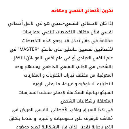
تكوين الأخصائي النفسي و مهامه:
إذا كان الأخصائي النفسي-عصبي هو في
الأصل أخصائي
نفسي فلأن مختلف التخصصات تنتهي بممارسات
مختلفة في حقل تدخل قد يجمع هذه التخصصات
لأخصائيين نفسيين حاصلين على ماستر. “MASTER” في
علم النفس العيادي أو في علم نفس النمو ،لأن التكفل
بالشخص في الجانب النفسي العاطفي يستلهم روحه
المعرفية من مختلف تيارات النظريات و المقاربات
التحليلية السلوكية و غيرها، ما يغني الرؤية
السيكودينامية المتكاملة لإدماج مختلف الممارسات
المتعلقة بإشكاليات الشخص.
في هذا السياق يواكب الأخصائي النفسي المريض في
مُعاشه للوقوف على خصوصياته و تميزه، و عندما يتعلق
الأمر بإصابة تقدير الذات فإن الإشكالية تصبح موضوع