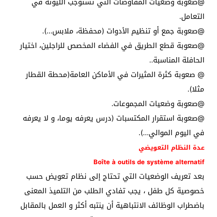
@صعوبة وضعيات المفاوضات التي تستوجب الليونة في
التعامل.
@صعوبة جمع أو تنظيم الأدوات (محفظة، ملابس…).
@صعوبة قطع الطريق في الفضاء المخصص للراجلين، اختيار
الحافلة المناسبة..
@ صعوبة كثرة المثيرات في الأماكن العامة(محطة القطار
مثلا).
@صعوبة وضعيات المجموعات.
@صعوبة استقرار المكتسبات (درس يعرفه يوما، و لا يعرفه
في اليوم الموالي…).
عدة النظام التعويضي
Boîte à outils de système alternatif
بعد تعريف الوضعيات التي تحتاج إلى نظام تعويض حسب
خصوصية كل طفل ، يجب تفادي الطلب من التلميذ المعنى
باضطراب الوظائف الانتباهية أن ينتبه أكثر و العمل بالمقابل