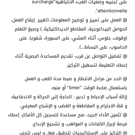
على تجنيبه وضعيات العبء الانتباهية”surcharge
attentionnelle”.
@ العمل على تمييز و توضيح المعلومات (تغيير إيقاع العمل،
الحوامل البيداغوجية، المقاطع الديداكتيكية..) وصيغ التعلم
(وقوف، جلوس، أثناء المشي، على السبورة، شفويا، على
الحاسوب، على البساط…).
@ تفضيل التواصل عن قرب، تقديم المساعدة البصرية أثناء
إعطاء التعليمة لتسهيل التركيز.
@ الحد من مراحل الانتظار و ضبط مدة اللعب و العمل
باستعمال ضابط الوقت “timer” أو منبه.
إزالة أسباب الإحباط و تدبير : الحاجة إلى الحركة و الاندفاعية،
و قلة الاحترام و المقاطعة و الغضب و الإشباع المعرفي.
@ تثمين الأداء الجيد، منح مساعدة لتسجيل كل الأفكار، إعطاء
فرصة لإبراز الكفاءات و المواهب، و تشجيع الإبداع.
@ التركيز على الاستراتيجيات لتحقيق فعل و ليس لتجنب