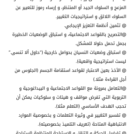
المزعج و السلوك الجيد أو المنتظر، و إرساء رموز للتعبير عن
السلوك اللائق و استراتيجيات التغيير.
@ تثمين أنظمة التعزيز الإيجابي.
@التصريح بالقواعد الاجتماعية، و استباق الوضعيات الخطيرة
بجمل تحمل حلولا للمشكل.
@ استباق وضعيات النسيان بحوامل خارجية (“حاول ألا تنسى.”
ليست استراتيجية واقعية).
@ الأخذ بعين الاعتبار لقواعد استقامة الجسم (الجلوس من
أجل القراءة مثلا.)
@التعامل بمرونة مع القواعد الاجتماعية و البيداغوجية و
التربوية التي تفرض مواقف و هيئات و سلوكيات يمكن أن
تحجب الهدف الأساسي (التعلم مثلا).
@ تفسير التغيير في وثيرة التعلمات و بخصوصية الموارد
الانتباهية المتاحة (تعريف التلميذ بخصوصيته).
@ تفضيل الحركة و التنقل و الاستراحة المنتظمة (استراحة