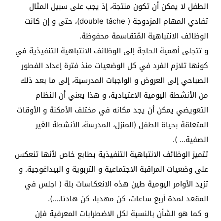
الطفل لا يمكن أن تكون منتجة، إذ يجب على سبيل المثال
تفادي المهام المزدوجة ( double tâche)، حتى و إن كانت
الوظائف الانتباهية المُتقاسمة محفوظة.
و تتجلى أهمية الحاجة إلى الوظائف الانتباهية التنفيذية في
كونها تلازم الفرد في كل الوضعيات منذ فترة إعداد الفطور
الصباحي إلى العروض و الواجبات المدرسية، إلى ما بعد ذلك
من الأنشطة اليومية الاعتيادية، و هذا يعني أن النظام
التعويضي يمكن أن يجد مكانه في مختلف الأمكنة و الأوقات
المتعلقة بحياة الطفل (المنزل، المدرسة، الأنشطة الغير
الصفية… ).
تتميز الوظائف الانتباهية التنفيذية بطابع خاص لأنها تنعكس
على وضعيات المراقبة الاجتماعية و التربوية و البيداغوجية. و
تزيد الأوامر اليومية طين هذه الانعكاسات بلة ( اجلس في
المقعد لمدة أربع ساعات، كن مهدبا، كن هادئا….).
و كما هو الشأن بالنسبة لكل الاضطرابات المعرفية فإن