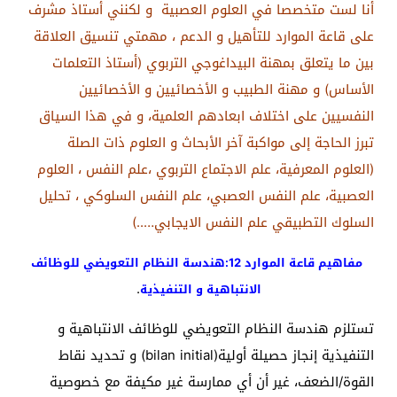
أنا لست متخصصا في العلوم العصبية و لكنني أستاذ مشرف
على قاعة الموارد للتأهيل و الدعم ، مهمتي تنسيق العلاقة
بين ما يتعلق بمهنة البيداغوجي التربوي (أستاذ التعلمات
الأساس) و مهنة الطبيب و الأخصائيين و الأخصائيين
النفسيين على اختلاف ابعادهم العلمية، و في هذا السياق
تبرز الحاجة إلى مواكبة آخر الأبحاث و العلوم ذات الصلة
(العلوم المعرفية، علم الاجتماع التربوي ،علم النفس ، العلوم
العصبية، علم النفس العصبي، علم النفس السلوكي ، تحليل
السلوك التطبيقي علم النفس الايجابي…..)
مفاهيم قاعة الموارد 12:هندسة النظام التعويضي للوظائف
.
الانتباهية و التنفيذية
تستلزم هندسة النظام التعويضي للوظائف الانتباهية و
التنفيذية إنجاز حصيلة أولية(bilan initial) و تحديد نقاط
القوة/الضعف، غير أن أي ممارسة غير مكيفة مع خصوصية