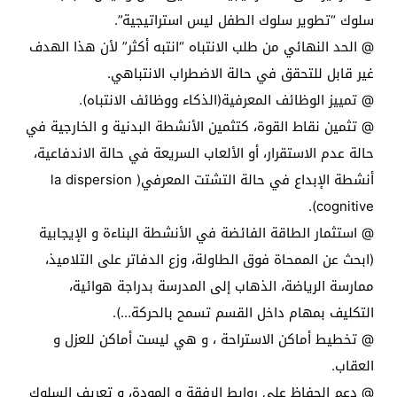
سلوك “تطوير سلوك الطفل ليس استراتيجية”.
@ الحد النهائي من طلب الانتباه “انتبه أكثر” لأن هذا الهدف
غير قابل للتحقق في حالة الاضطراب الانتباهي.
@ تمييز الوظائف المعرفية(الذكاء ووظائف الانتباه).
@ تثمين نقاط القوة، كتثمين الأنشطة البدنية و الخارجية في
حالة عدم الاستقرار، أو الألعاب السريعة في حالة الاندفاعية،
أنشطة الإبداع في حالة التشتت المعرفي( la dispersion
cognitive).
@ استثمار الطاقة الفائضة في الأنشطة البناءة و الإيجابية
(ابحث عن الممحاة فوق الطاولة، وزع الدفاتر على التلاميذ،
ممارسة الرياضة، الذهاب إلى المدرسة بدراجة هوائية،
التكليف بمهام داخل القسم تسمح بالحركة…).
@ تخطيط أماكن الاستراحة ، و هي ليست أماكن للعزل و
العقاب.
@ دعم الحفاظ على روابط الرفقة و المودة، و تعريف السلوك