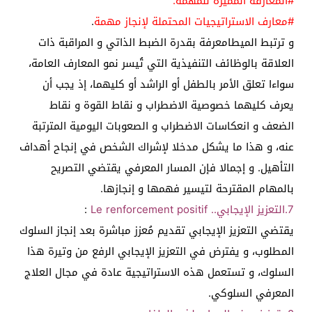
#المعارفة المميزة للمهمة.
#معارف الاستراتيجيات المحتملة لإنجاز مهمة
.
و ترتبط الميطامعرفة بقدرة الضبط الذاتي و المراقبة ذات
العلاقة بالوظائف التنفيذية التي تُيسر نمو المعارف العامة،
سواءا تعلق الأمر بالطفل أو الراشد أو كليهما، إذ يجب أن
يعرف كليهما خصوصية الاضطراب و نقاط القوة و نقاط
الضعف و انعكاسات الاضطراب و الصعوبات اليومية المترتبة
عنه، و هذا ما يشكل مدخلا لإشراك الشخص في إنجاح أهداف
التأهيل. و إجمالا فإن المسار المعرفي يقتضي التصريح
بالمهام المقترحة لتيسير فهمها و إنجازها.
7.التعزيز الإيجابي.. Le renforcement positif
:
يقتضي التعزيز الإيجابي تقديم مُعزز مباشرة بعد إنجاز السلوك
المطلوب، و يفترض في التعزيز الإيجابي الرفع من وتيرة هذا
السلوك، و تستعمل هذه الاستراتيجية عادة في مجال العلاج
المعرفي السلوكي.