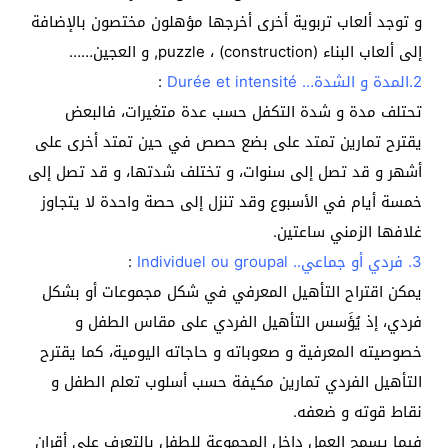
و توجد ألعاب تربوية أخرى أخرجها مؤهلون مختصون بالإضافة
إلى ألعاب البناء (construction) ، puzzle, و العجين……
2.المدة و الشدة… Durée et intensité
:
تحتلف مدة و شدة التكفل حسب عدة متغيرات، فالبعض
يقترح تمارين تمتد على بضع حصص في حين تمتد أخرى على
أشهر و قد تصل إلى سنوات، و تختلف شدتها، و قد تصل إلى
خمسة أيام في الأسبوع وقد تنزل إلى حصة واحدة لا يتجاوز
غلافها الزمني ساعتين.
3. فردي أو جماعي.. Individuel ou groupal
:
يمكن اقتراح التأهيل المعرفي في شكل مجموعات أو بشكل
فردي، إذ يُؤَسس التأهيل الفردي على مقاس الطفل و
خصوصيته المعرفية و صعوباته و حاجاته اليومية، كما يقترح
التأهيل الفردي تمارين مكيفة حسب أسلوب تعلم الطفل و
نقاط قوته و ضعفه.
فيما يسمح العمل داخل المجموعة للطفل بالتعرف على أقران