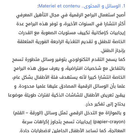
1. الوسائل و المحتوى.. Materiel et contenu
:
أصبح استعمال البرامج الرقمية في مجال التأهيل المعرفي
أكثر انتشارا في السنوات الأخيرة، و توفر هذه البرامج عدة
إيجابيات كإمكانية تكييف مستويات الصعوبة مع القدرات
الخاصة للطفل و تقديم التغذية الراجعة الفورية المتعلقة
بإنجاز الطفل.
كما يسمح التقدم التكنولوجي بتوفير وسائل متطورة تسمح
بالتفاعل مع شخصيات افتراضية، و يعرف سوق هذه البرامج
الخاصة انتشارا كبيرا لأنه يستهدف فئة الأطفال بشكل عام،
علما بأن الوسائل الرقمية المصادق عليها علميا محدودة. و
يبقئ تعريض الأطفال للشاشات الذكية لفترات طويلة موضوعا
يحتاج إلى تفكير حذر.
و بالموازاة مع التدخل الرقمي تمثل وسائل (الورقة – القلم)
(papier-crayon) إيجابيات تسمح بتجاوز إكراهات سرعة
المعالجة، كما تساعد الأطفال الحاملين لاضطرابات حادة.