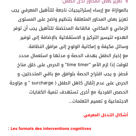
8 تعزيز بعض المحاور لذى الطفل:
بالموازاة مع إرساء إستراتيجيات ناجعة للتأهيل المعرفي يجب
تعزيز بعض المحاور المتعلقة بتنظيم واضح على المستوى
الزماني و المكاني، فالقاعة المحتضنة للتأهيل يجب أن توفر
الهدوء لتيسير التركيز و الاستقلالية بالإضافة إلى توفير
وسائل مكيفة و إمكانية الولوج إلى مرافق النظافة.
مع إخبار الطفل بهدف الحصة و مدتها و استعمال محدد
للوقت إذا لزم الأمر “time timer” و الحرص على خلق مناخ
مُحفز. و يجب اقتراح الحصة بتوافق مع باقي المتدخلين، و
الحرص على عدم إثقال كاهل الطفل ( surcharge ” و مزاوجة
الحصص الفردية مع أخرى تستهدف تنمية الكفايات
الاجتماعية و تعميم التعلمات…
أشكال التدخل المعرفي.
:
Les formats des interventions cognitives