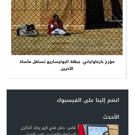
مؤرخ بارغاواياني: جبهة البوليساريو تستغل مأساة
الآخرين
انضم إلينا على الفيسبوك
الأحدث
فاس: حفل فني كبير يخلد الذكرى
السابعة والعشرين لعيد العرش...