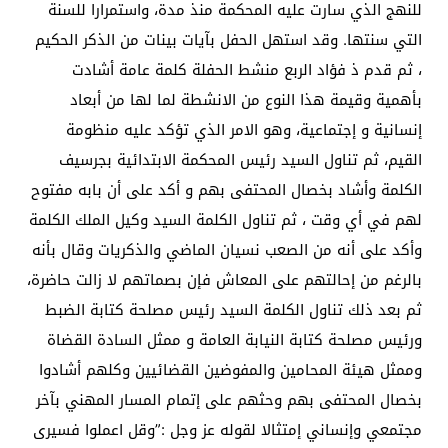
للنهج الذي سارت عليه المحكمة منذ مدة، واستمرارا للسنة
التي سنتها. وقد استهل الحفل بآيات بينات من الذكر الحكيم
، ثم قدم ذ فؤاد الربع منشط الحفلة كلمة عامة أشادت
بأهمية وقيمة هذا النوع من الانشطة لما لها من أبعاد
إنسانية و إجتماعية، وهو الامر الذي تؤكد عليه منظومة
القيم، ثم تناول السيد رئيس المحكمة الابتدائية بجرسيف
الكلمة وأشاد بخصال المحتفى بهم و أكد على أن بابه مفتوح
لهم في أي وقت ، ثم تناول الكلمة السيد وكيل الملك الكلمة
وأكد على أنه من الصعب نسيان الماضي والذكريات وقال بأنه
بالرغم من إحالتهم على المعاش فإن بصماتهم لا زالت حاضرة،
ثم بعد ذلك تناول الكلمة السيد رئيس مصلحة كتابة الضبط
ورئيس مصلحة كتابة النيابة العامة و ممثل السادة القضاة
وممثل هيئة المحامين والمفوضين القضائيين وكلهم أشادوا
بخصال المحتفى بهم وحثهم على إتمام المسار المهني بآخر
مجتمعي وإنساني إمتثالا لقوله عز وجل :”وقل اعملوا فسيرى