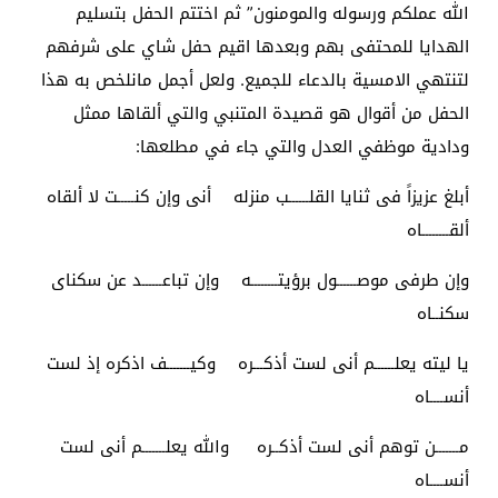
الله عملكم ورسوله والمومنون” ثم اختتم الحفل بتسليم
الهدايا للمحتفى بهم وبعدها اقيم حفل شاي على شرفهم
لتنتهي الامسية بالدعاء للجميع. ولعل أجمل مانلخص به هذا
الحفل من أقوال هو قصيدة المتنبي والتي ألقاها ممثل
ودادية موظفي العدل والتي جاء في مطلعها:
أبلغ عزيزاً فى ثنايا القلــــــب منزله أنى وإن كنـــــت لا ألقاه
ألقــــــــاه
وإن طرفى موصــــــول برؤيتــــــــه وإن تباعــــــد عن سكناى
سكنــاه
يا ليته يعلــــــم أنى لست أذكـــره وكيـــــــف اذكره إذ لست
أنســــاه
مـــــــن توهم أنى لست أذكــره والله يعلـــــــم أنى لست
أنســــاه