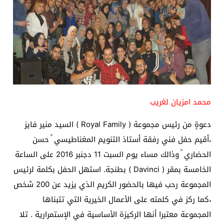
محمد امزيان لغريب
دعوةٍ من رئيس مجموعة ( Royal Family ) السيد منير فايز
،أقيم حفل فني رفقة أستاذ التنويم المغناطيسي ً حسن
الحضاري ً وذالك مساء يوم السبت 11 دجنبر 2016 على الساعة
الخامسة بمقر ( Davinci ) بطنجة. استهل الحفل بكلمة لرئيس
المجموعة رحب فيها بالحضور الكريم الذي يزيد عن 200 شخص
،كما ركز في كلمته على الأعمال الخيرية التي تتبناها
المجموعة معتبرا أنها الركيزة الأساسية في الإستمرارية . تلا