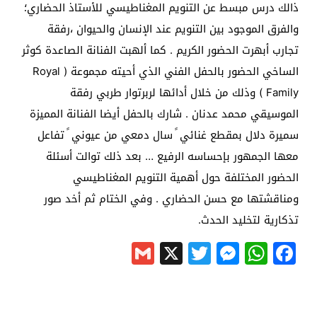
ذالك درس مبسط عن التنويم المغناطيسي للأستاذ الحضاري؛
والفرق الموجود بين التنويم عند الإنسان والحيوان ،رفقة
تجارب أبهرت الحضور الكريم . كما ألهبت الفنانة الصاعدة كوثر
الساخي الحضور بالحفل الفني الذي أحيته مجموعة ( Royal
Family ) وذلك من خلال أدائها لربرتوار طربي رفقة
الموسيقي محمد عدنان . شارك بالحفل أيضا الفنانة المميزة
سميرة دلال بمقطع غنائي ً سال دمعي من عيوني ً تفاعل
معها الجمهور بإحساسه الرفيع … بعد ذلك توالت أسئلة
الحضور المختلفة حول أهمية التنويم المغناطيسي
ومناقشتها مع حسن الحضاري . وفي الختام ثم أخد صور
تذكارية لتخليد الحدث.
Gmail
Messenger
Twitter
WhatsApp
X
Facebook