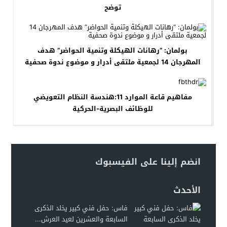
توضح
بولمان: “رهانات الهيكلة وتنمية الحواضر” هدف
المهرجان 14 لجمعية ملتقى أدرار و موضوع ندوة صحفية
مفاهيم قاعة الموارد 11:هندسة النظام التعويضي
للوظائف البصرية-الحركية
انضم إلينا على الفيسبوك
الأحدث
فاس: حفل فني كبير يخلد الذكرى
السابعة والعشرين لعيد العرش...