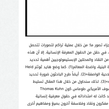
دياً؛ وإنما هو جماعي، يمكن اعتبار تصور كُون هنا تقدماً في مجال التفكير الأوروبي والغربي على السواء. لقد كان هذا الفكر يعتبر الفرد مبدأ النظر والعمل. وذلك بعد أن تأسست الثقافة الفردية في الغرب، في كتابات لوك وهوبز عن العقد الاجتماعي، الذي أصبح فيه الفرد صانعاً للمجتمع المدني وللدولة على السواء. ب. ليس الباراديغم واقعياً على نحو مطلق؛ إذ ليس الكون هو المرجع الأخير والمطلق الذي تقاس إليه النظريات دائماً. ج. ليس الباراديغم نظاماً تراكمياً من المعارف الجزئية كما هو الحال بالنسبة للرأسمال مثلاً، ذلك أن العلم ليس خطا متصلاً مؤلفاً من مراحل وأجزاء وإنجازات لا انقطاع بينها. د. لا يتغير العلم بواسطة فرد بحد ذاته، بل بواسطة متحد من العلماء، أي مجموعة من العلماء الذين يشتركون في تقاليد وقواعد مستمدة من نظرة واحدة إلى العالم. هـ. تتحقق بداية التغير في العلم بحصول نظرة جديدة إلى العالم. و. يتحقق التطور العلمي عبر ثورات علمية متلاحقة، ولكل ثورة نموذجها المعرفي الخاص، المستمد من نظرة جديدة إلى العالم، والمتجسد في الحقل المعرفي لمتحد العلماء. ز. يؤكد كُون الطابع التاريخي لمفهوم الباراديغم؛ إذ ينشأ عن الإحساس عند العلماء العاملين في مجال البحث العلمي بوجود أزمات. وتحدث الأزمة عندما يفاجأ هؤلاء العلماء بظاهرة غير متوقع ظهورها، ولا يقدر العمل العادي على شرحها. هنا يحصل انقسام المتحد العلمي إلى فئتين: يتشبث أولهما بالباراديغم القائم، في حين تتطلع الفئة الثانية إلى إبدال جديد، ويكون الحاصل ثورة علمية جديدة(7). 2) إن تاريخ العلم عند كون يسير على هذه الصورة: تصدر نظرية علمية ما وتحظى بقبول المختصين شيئاً فشيئاً، حتى تتحول إلى شبكة متكاملة من النظريات والتطبيقات والأدوات التي أصبحت تعطي الجواب الحاسم في مجالها، ويصبح الغالبية من العلماء يفكرون من خلالها، وينشغلون في داخلها. هكذا تصبح النظرية في هذه الحالة إبدالاً، أي نموذجاً للاحتذاء داخل الجماعة من العلماء، وإلا يتم استبعادهم وتجاهلهم. تستمر الأمور على هذه الحال حتى يبدأ هذا الباراديغم في التأزم حين يصبح عاجزاً عن الإجابة على أسئلة معينة. في البداية يتم الالتفاف على هذه الأسئلة من أجل الإبقاء على الباراديغم. لكن، مع ظهور باحثين جدد، ومع تزايد الأسئلة تحين الثورة العلمية التي تبدأ بتصورات ونظريات خارج إطار الباراديغم السابق بل ومعارضة له، وتحمل تصوراً للكون والمجال يختلف عن التصور السابق، وبهذا يتكون إبدال جديد… وهكذا. وتسمى المرحلة التي يتعثر فيها بناء النظرية الجديدة مرحلة ما قبل الباراديغم. كما تسمّى أيضاً مرحلة ما قبل العلمية. عندما يتشكل نظام معرفي جديد، فإن هذا يعني تحقق تحول الباراديغم. يستعمل كُون أحياناً مصطلحات أخرى مثل الثورة العلمية. 3) هناك أمثلة كثيرة للتدليل على تحول الباراديغم، أو الثورة العلمية بالمعنى الذي استعمله كُون، منها ما يلي: أ. التحول من الرؤية البطلمية (نسبة إلى بطليموس)، إلى الرؤية الكوبرنيكية (نسبة إلى كوبيرنيكوس). ب. تحويل الفيزياء الكلاسيكية على يد نيوتن إلى رؤية ميكانيكية متماسكة للعالم. ج. التحول من فيزياء نيوتن إلى نسبية آينشتاين. د. ظهور نظرية داروين في التطور عبر الاصطفاء الطبيعي، بدلاً عن رؤية لامارك التي ترى وراثة الصفات المكتسبة. 4) لقد كان مفهوم التطور في العلوم الطبيعية خاضعا لتصور آخر قائم على الضرورة العقلانية: بمعنى أن الانتقال من نظرية علمية إلى أخرى يتم بالضرورة نتيجة لاكتشاف معطيات جديدة. إن التطور العلمي م