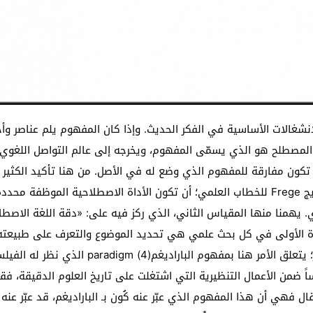
لنوع من التفكير، يبرز كُون أثر العوامل الاجتماعية والنفسية في تفكير العلماء؛ بحيث تكون النظريات العلمية وليدة هذه العوامل والمؤثرات، أكثر مما هي وليدة تجارب وملاحظات يقوم بها العالم. إن العلم لا يتغير من منظور كُون بواسطة فرد بحد ذاته، بل بواسطة متحد من العلماء، أي مجموعة من العلماء الذين يشتركون في تقاليد وقواعد مستمدة من نظرة واحدة إلى العالم. من هنا يؤكد كُون أن الباراديغم ليس فردياً؛ وإنما هو جماعي. 3) إن الفكرة الأساس التي يقوم عليها مفهوم الباراديغم عند كُون هي أن ممارسة البحث العلمي مشروطة بمجموعة من الأعراف الذهنية، والالتزامات السلوكية، التي تخضع لها الجماعة العلمية التي ينتمي إليها الباحث. إن العلماء والباحثين في مجال العلوم الدقيقة يمارسون عملية البحث العلمي، وهم مؤطرون ضمن جماعات ومؤسسات تحكمها قوانين معنوية ومذهبية معينة. تفرض هذه القيم معاييرها الخاصة على الأطراف الفاعلة في الجماعة العلمية؛ بحيث يشتغل في ضوئها العلماء في بناء النظريات العلمية، وفي تأكيد المواقف من النظريات الأخرى، سواء أكان ذلك في الجامعة، أم في المختبر، أم في النادي العلمي، أم في غيرها من المؤسسات، والمراكز العلمية التي تحتضن الباحث. 2. الأصول قبل الحديث المفصّل عن مفهوم “الباراديغم” عند كُون، نقف عند مفاهيم أخرى تحمل هذا المضمون الدلالي نفسه: 1) فقد تحدث ألكونا Y. Elkana عن “ظاهرة الاكتشافات المتزامنة”؛ وبيّن أن الاكتشافات العلمية الكبرى تنبثق عن خلفية فكرية مشتركة، يتقاسمها باحثون من الحقل العلمي نفسه. لذلك فهم يطرحون فرضيات متقاربة، تخضع للبحث والتحليل والاختبار والتعديل. 2) كما وقف لودڤيك فلك Ludwisk Fleck عند ما يسميه أسلوب التفكير للدلالة على الأفكار التي تتقاسمها جماعة علمية معينة. إن أسلوب التفكير الذي يتم التعبير من خلاله عن النظريات العلمية هو إنشاء جماعي، وليس شأناً فردياً. 3) أيضاً اهتم مايكل پولاني Michael Polanyi بما سماه المناخ الفكري المتميز. إذ في كل فترة تسود في نظر بولاني رؤية علمية يمارس العلماء من خلالها البحث. كما تسود فرضيات بأن كل معطى علمي لا يساير الرؤية العلمية السائدة لا يمكن إلا أن يكون خاطئاً. لذلك ينبغي استبعاد المعطى المذكور، أملا في أن يكون هذا المعطى غير صحيح. 4) كما أن ستيفن طولمين Stephen Toulmin أكد أهمية المناخ الفكري في تأطير البحث، وتوجيه الأفكار وتقديم الفرضيات. لذلك يرى أنه من الضروري في دراسة تاريخ البحث العلمي البحث عن الباراديغمات التي تستند إليها جماعة العلماء لجعل الطبيعة قابلة للفهم. إن العلم لا يتقدم إلى الأمام بتقديم أفكار وملاحظات جديدة، فحسب، وإنما بإعطاء دلالات معينة لهذه الأفكار. لذلك فإن نتائج البحث العلمي تنطبع بالمناخ الفكري الذي يسود في المؤسسات العلمية. 5) أيضاً تحدث جيرار هولتن Gerald Holton عما يسميه الافتراضات العلمية أوالاستلزامات التيمتية التي تؤثر في مسار العلوم. إن الفاعلية العقلية للعالم لا تشتغل في فراغ، وإنما تكون مسنودة بالخلفية الفكرية التي تؤطر عملية التفكير: على مستوى السببية، والانتظام، وقابلية الطبيعة للمعرفة العقلية.. وغير ذلك من الأفكار والفرضيات التي تطبع مسار البحث من البداية إلى النهاية.(6) 3. الامتدادات 1) لكن، يبقى العالم الأمريكي كُون هو الذي أفرد لمفهوم “الباراديغم” حيزاً خاصاً؛ من الناحية النظرية والتطبيقية. إلى درجة أن اسم كُون عادة ما يقترن بهذا المفهوم، والعكس صحيح. يعني كُون بهذا المفهوم؛ مجموع المعتقدات والقيم المتعارف عليها والتقنيات المشتركة بين أعضاء جماعة معينة، والتي تستعمل كأساس لحل الألغاز المتبقية في نطاق البحث العلمي. لذلك يرى كُون أن التقدم في البحث العلمي لا يسير بشكل متواز مع التنظير. إذ إن التقدم العلمي ليس مجرد تجميع للحقائق فحسب، بل هو عملية تبرز في التغيير النوعي في بنية الأنساق النظرية. فإذا كان هدفنا هو الوصول إلى خلاصات هامة تتجاوز ما هو متعارف عليه فلا يمكن تحقيق ذلك بالاعتماد على الجانب التجريبي دون ضبط للجانب التنظيري، وإلا باتت بنية الأنساق النظرية جامدة وفقيرة، مثلما هو الحال في علم الاجتماع الأمريكي الذي يفتقد إلى الأسس النظرية في تفسير الظواهر الاجتماعية، وفي الربط بين خيوط الظاهرة. 2) لقد ظهر مفهوم “الباراديغم” عند كُون بشكل أساس في كتابه (بنية الثورات العلمية)، إذ فيه يخضع مفهوم “الباراديغم” لتأطير نظري عميق ودقيق. لكن الملاحظ أن كُون استعمل في كتب سابقة مفاهيم أخرى، تحمل المضمون الدلالي للبارادايغم. من بين هذه المفاهيم: مفهوم “الإطار المفهومي”، و”الوسط الفكري الأوسع”، و”المناخ الفكري الأوسع”.. إلخ. 4. الباراديغم عند طوماس كُون الماهية والخصائص 1) يمكن تدقيق أهم خصائص الباراديغم عند كُون بالطريقة التالية: أ. الباراديغم ليس فر