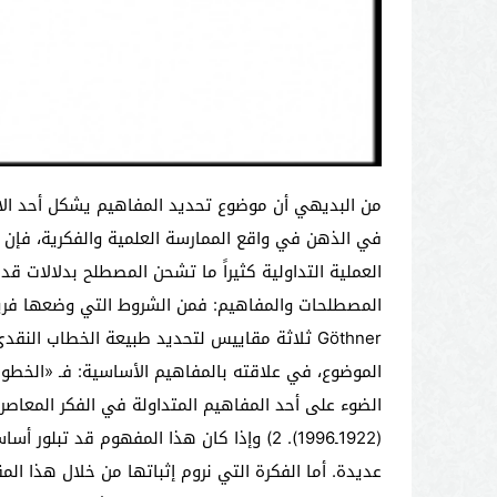
من البديهي أن موضوع تحديد المفاهيم يشكل أحد الانشغالات الأساسية في الفكر الحديث. وإذا كان المفهوم يلم عناصر وأجزاء تصور ما؛ من خلال عملية تراكم لتصورات تتحصل في الذهن في واقع الممارسة العلمية والفكرية، فإن المصطلح هو الذي يسمّى المفهوم، ويخرجه إلى عالم التواصل اللغوي، في حقل من الحقول المعرفة الإنسانية. إلا أن هذه العملية التداولية كثيراً ما تشحن المصطلح بدلالات قد تكون مفارقة للمفهوم الذي وضع له في الأصل. من هنا تأكيد الكثير من النقاد والمحللين الإبستيمولوجيين أهمية تحديد المصطلحات والمفاهيم: فمن الشروط التي وضعها فريج Frege للخطاب العلمي؛ أن تكون الأداة الاصطلاحية الموظفة محددة البنية، واضحة المعالم(1). كما وضع هايد ڠوثنر Heid Göthner ثلاثة مقاييس لتحديد طبيعة الخطاب النقدي. يهمنا منها المقياس الثاني، الذي ركز فيه على: «دقة اللغة الاصطلاحية الواصفة»(2). أيضاً طرح الباحثون ضرورة تحديد الموضوع، في علاقته بالمفاهيم الأساسية: فـ «الخطوة الأولى في كل بحث علمي هي تحديد الموضوع والتعرف على طبيعته»(3). لذلك سنحاول من خلال هذا المقال تسليط الضوء على أحد المفاهيم المتداولة في الفكر المعاصر؛ يتعلق الأمر هنا بمفهوم الباراديغم(4) paradigm الذي نظر له الفيلسوف الأمريكي طوماس كون Thomas Kuhn (1922ـ1996). 2) وإذا كان هذا المفهوم قد تبلور أساساً ضمن الأعمال التنظيرية التي اشتغلت على تاريخ العلوم الدقيقة، فقد كانت له امتداداته في حقول معرفية إنسانية عديدة. أما الفكرة التي نروم إثباتها من خلال هذا المقال فهي أن هذا المفهوم الذي عبّر عنه كُون بـ الباراديغم، قد عبّر عنه مفكرون ونقاد وفلاسفة آخرون بصيغ ومفاهيم أخرى في مجال العلوم الإنسانية المختلفة؛ مثل مفهوم النسق، مفهوم العقل المكوّْن، مفهوم الهابيتوس، مفهوم الرؤية للعالم، مفهوم روح العصر، مفهوم الأبيستيمي…إلخ. وعلى الرغم من وجود اختلافات أساسية بينها وبين مفهوم الباراديغم سواء من حيث الأسس الفلسفية التي تقوم عليها، أم من حيث الأدوات الإجرائية التي تتوسل بها فإنه من المؤكد وجود نوع من التشارك المفاهيمي بينها وبين مفهوم الباراديغم. 3) إن هذا المفهوم الذي نظر له كُون يندرج ضمن تاريخ العلوم الطبيعية؛ ما سنقوم به عبارة عن تتبع وبحث استكشافي لمجموعة من المفاهيم التي تناولت هذا الموضوع، من داخل حقل العلوم الإنسانية: يمكن تتبع مفهوم الباراديغم في النقد الأدبي الحديث من خلال الدراسات التي كانت معنية بالبحث عن التحولات المتعاقبة التي تطرأ على المادة الأدبية. كما يمكن البحث عن هذا المفهوم في علم الاجتماع من خلال النظريات التي ركزت على المخططات والأنساق الفكرية التي غرسها المحيط الاجتماعي داخل الفرد في زمان ومكان معينين. كما سنتتبع مفهوم الباراديغم في تاريخ الأفكار انطلاقاً من بعض النظريات التي ركزت على الشروط القبلية التي تنظم المعارف والمفاهيم وطرق التفكير في عصر من العصور. I. الباراديغم في العلوم الدقيقة 1. شروط الإمكان 1) ظهر مفهوم الباراديغم في صيغته التنظيرية المتكاملة في كتاب طوماس كون (بنية الثورات العلمية)(5)، سنة 1962. لقد كان الفكر الغربي قبل هذا التاريخ يعتبر الفرد مبدأ النظر والعمل. وذلك بعد أن تأسست الثقافة الفردية في الغرب، في كتابات توماس هوبز T.Hobes (1588-1679)، وجون لوك J.Locke (1632-1704)، وجان جاك روسو J.J. Rousseau (1712-1778)، وغيرهم من الفلاسفة الذين نظّروا لمفهوم “العقد الاجتماعي”؛ الذي أصبح فيه الفرد صانعاً للمجتمع المدني وللدولة على السواء؛ مما سيرسخ مفهوم الحرية الفردية، كقيمة اجتماعية، إبان عصر النهضة بعد انهيار الإقطاع، ونشوء الطبقة البرجوازية. 2) على النقيض من هذا ا