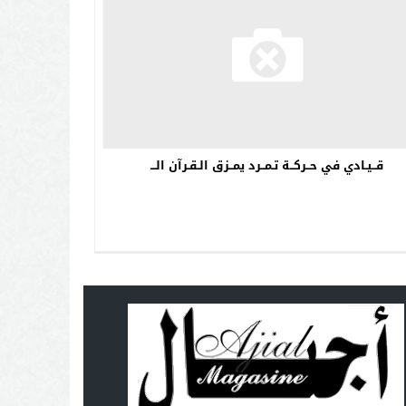
قــيـادي في حــركــة تـمــرد يمــزق الـقـرآن الـــ