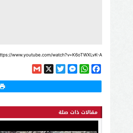
ttps://www.youtube.com/watch?v=K6oTWXLvK-A
Gmail
Messenger
Twitter
WhatsApp
X
Facebook
مقالات ذات صلة