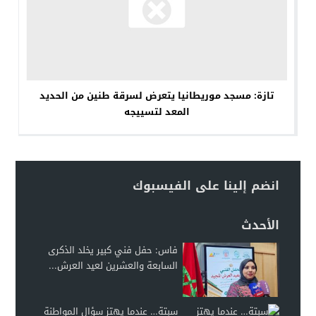
تازة: مسجد موريطانيا يتعرض لسرقة طنين من الحديد
المعد لتسييجه
انضم إلينا على الفيسبوك
الأحدث
فاس: حفل فني كبير يخلد الذكرى
السابعة والعشرين لعيد العرش...
سبتة… عندما يهتز سؤال المواطنة