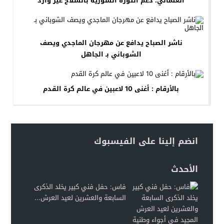
العثماني: دعم الثورة السورية بالسلاح غير وارد
ناشر الصباح يدافع عن مهرجان الماجدي ويصف
الشوباني بـ الجاهل
بالأرقام : أغنى 10 لاعبين في عالم كرة القدم
انضم إلينا على الفيسبوك
الأحدث
فاس: حفل فني كبير يخلد الذكرى
السابعة والعشرين لعيد العرش...