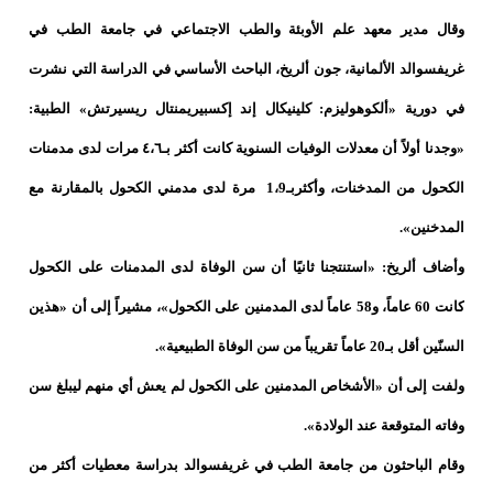
وقال مدير معهد علم الأوبئة والطب الاجتماعي في جامعة الطب في
غريفسوالد الألمانية، جون ألريخ، الباحث الأساسي في الدراسة التي نشرت
في دورية «ألكوهوليزم: كلينيكال إند إكسبيريمنتال ريسيرتش» الطبية:
«وجدنا أولاً أن معدلات الوفيات السنوية كانت أكثر بـ٤،٦ مرات لدى مدمنات
الكحول من المدخنات، وأكثربـ1،9 مرة لدى مدمني الكحول بالمقارنة مع
المدخنين».
وأضاف ألريخ: «استنتجنا ثانيًا أن سن الوفاة لدى المدمنات على الكحول
كانت 60 عاماً، و58 عاماً لدى المدمنين على الكحول»، مشيراً إلى أن «هذين
السنّين أقل بـ20 عاماً تقريباً من سن الوفاة الطبيعية».
ولفت إلى أن «الأشخاص المدمنين على الكحول لم يعش أي منهم ليبلغ سن
وفاته المتوقعة عند الولادة».
وقام الباحثون من جامعة الطب في غريفسوالد بدراسة معطيات أكثر من