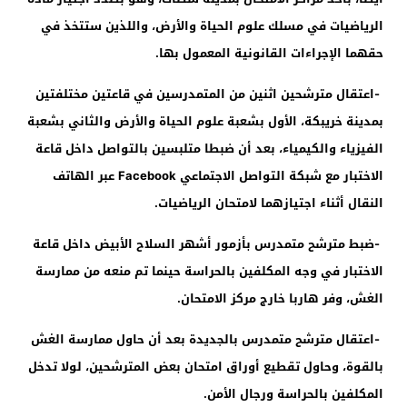
الرياضيات في مسلك علوم الحياة والأرض، واللذين ستتخذ في
حقهما الإجراءات القانونية المعمول بها
.
-­
اعتقال مترشحين اثنين من المتمدرسين في قاعتين مختلفتين
بمدينة خريبكة، الأول بشعبة علوم الحياة والأرض والثاني بشعبة
الفيزياء والكيمياء، بعد أن ضبطا متلبسين بالتواصل داخل قاعة
الاختبار مع شبكة التواصل الاجتماعي
Facebook
عبر الهاتف
النقال أثناء اجتيازهما لامتحان الرياضيات
.
-­
ضبط مترشح متمدرس بأزمور أشهر السلاح الأبيض داخل قاعة
الاختبار في وجه المكلفين بالحراسة حينما تم منعه من ممارسة
الغش، وفر هاربا خارج مركز الامتحان
.
-­
اعتقال مترشح متمدرس بالجديدة بعد أن حاول ممارسة الغش
بالقوة، وحاول تقطيع أوراق امتحان بعض المترشحين، لولا تدخل
المكلفين بالحراسة ورجال الأمن
.