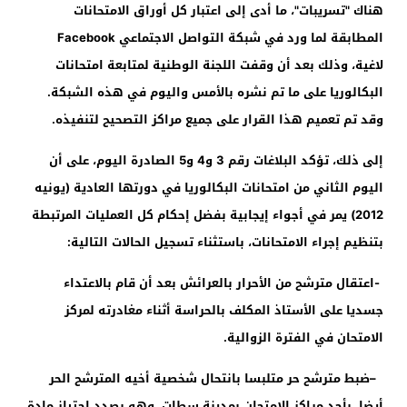
هناك "تسريبات"، ما أدى إلى اعتبار كل أوراق الامتحانات
المطابقة لما ورد في شبكة التواصل الاجتماعي
Facebook
لاغية، وذلك بعد أن وقفت اللجنة الوطنية لمتابعة امتحانات
البكالوريا على ما تم نشره بالأمس واليوم في هذه الشبكة.
وقد تم تعميم هذا القرار على جميع مراكز التصحيح لتنفيذه
.
إلى ذلك، تؤكد البلاغات رقم 3 و4 و5 الصادرة اليوم، على أن
اليوم الثاني من امتحانات البكالوريا في دورتها العادية (يونيه
2012) يمر في أجواء إيجابية بفضل إحكام كل العمليات المرتبطة
بتنظيم إجراء الامتحانات، باستثناء تسجيل الحالات التالية
:
-­
اعتقال مترشح من الأحرار بالعرائش بعد أن قام بالاعتداء
جسديا على الأستاذ المكلف بالحراسة أثناء مغادرته لمركز
الامتحان في الفترة الزوالية
.
– ­
ضبط مترشح حر متلبسا بانتحال شخصية أخيه المترشح الحر
أيضا، بأحد مراكز الامتحان بمدينة سطات، وهو بصدد اجتياز مادة