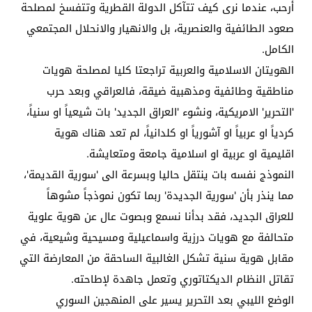
أرحب، عندما نرى كيف تتآكل الدولة القطرية وتتفسخ لمصلحة
صعود الطائفية والعنصرية، بل والانهيار والانحلال المجتمعي
الكامل.
الهويتان الاسلامية والعربية تراجعتا كليا لمصلحة هويات
مناطقية وطائفية ومذهبية ضيقة، فالعراقي وبعد حرب
'التحرير' الامريكية، ونشوء 'العراق الجديد' بات شيعياً او سنياً،
كردياً او عربياً او آشورياً او كلدانياً، لم تعد هناك هوية
اقليمية او عربية او اسلامية جامعة ومتعايشة.
النموذج نفسه بات ينتقل حاليا وبسرعة الى 'سورية القديمة'،
مما ينذر بأن 'سورية الجديدة' ربما تكون نموذجاً مشوهاً
للعراق الجديد، فقد بدأنا نسمع وبصوت عال عن هوية علوية
متحالفة مع هويات درزية واسماعيلية ومسيحية وشيعية، في
مقابل هوية سنية تشكل الغالبية الساحقة من المعارضة التي
تقاتل النظام الديكتاتوري وتعمل جاهدة لإطاحته.
الوضع الليبي بعد التحرير يسير على المنهجين السوري