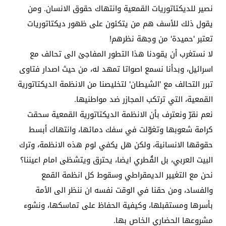
نصير للديكتاتوريات القمعية وانتهاك حقوق الانسان. ومن
يقول ذلك للأسف هم من يتكئون على ظهور ديكتاتوريات
تعتبر 'حميدة' من وجهة نظرهم!
لا نستغرب أن يقودنا هذا التطور المفاجئ الى تحالف مع
اسرائيل، وبدأنا نسمع اصواتا تمهد له، من حيث اصدار فتاوى
تبرر التحالف مع 'الشيطان' لتخليصنا من الانظمة الديكتاتورية
القمعية، التي ترتكب المجازر ضد مواطنيها.
نعم نقرّ ونعترف بأن الانظمة الديكتاتورية القمعية سحقت
كرامة شعوبها وتغوّلت في سفك دمائها، وانتهاك أبسط
حقوقها الانسانية، ولكن هل يكفي لوم هذه الانظمة، وترك
البيت العربي، بل القُطري ايضا، يحترق ويتشظى امام اعيننا؟
نحن مع التغيير الديمقراطي وسقوط كل انظمة القمع
والفساد، ومن حقنا في الوقت نفسه ان ننظر الى الأمة
بأسرها ومستقبلها، وكيفية الحفاظ على تماسكها، ونشوء
مشروعها الحضاري الخاص بها.