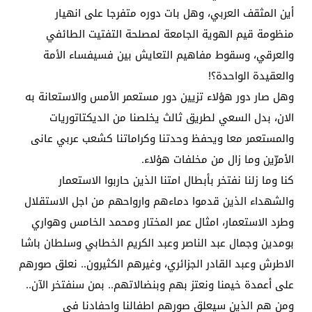
أين المثقف العربي، وهل بات دوره متفرجا على انهيار
منظومة قيم الهوية الجامعة لمصلحة التفتيت الطائفي
والعرقي، وسقوط مفاهيم التعايش بين فسيفساء الأمة
والعقيدة الواحدة؟!
وهل صار دور هؤلاء تزيين دور مستعمر الأمس والاستعانة به
الان، بدل السعي لطريق ثالث يخلصنا من الديكتاتوريات
والمستعمر معا ويحفظ وحدتنا وكراماتنا كشعب عربي عانى
الأمرّين وما زال من مخلفات هؤلاء.
كنا وما زلنا نفتخر بأبطال امتنا الذين حاربوا الاستعمار
والشهداء الذين قدموا دماءهم وارواحهم من اجل الاستقلال
وطرد الاستعمار، امثال عمر المختار ومحمد الخامس وهواري
بومدين وجمال عبد الناصر وعبد الكريم الخطابي وسلطان باشا
الاطرش وعبد القادر الجزائري، وغيرهم الكثيرون.. نعلق صورهم
على أعمدة خيمنا ونعتز بهم وبنضالاتهم.. بمن سنفتخر الآن..
ومن هم الذين سيعلق صورهم اطفالنا واحفادنا في