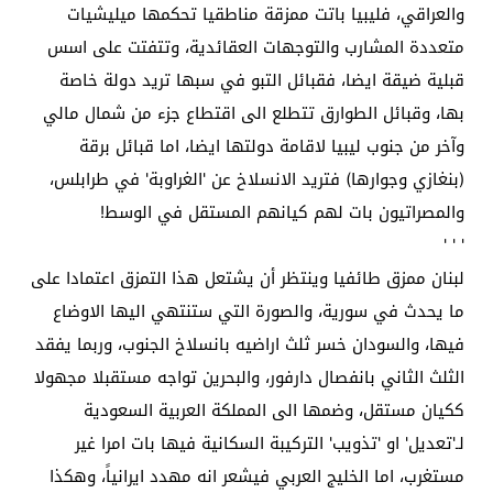
والعراقي، فليبيا باتت ممزقة مناطقيا تحكمها ميليشيات
متعددة المشارب والتوجهات العقائدية، وتتفتت على اسس
قبلية ضيقة ايضا، فقبائل التبو في سبها تريد دولة خاصة
بها، وقبائل الطوارق تتطلع الى اقتطاع جزء من شمال مالي
وآخر من جنوب ليبيا لاقامة دولتها ايضا، اما قبائل برقة
(بنغازي وجوارها) فتريد الانسلاخ عن 'الغراوبة' في طرابلس،
والمصراتيون بات لهم كيانهم المستقل في الوسط!
' ' '
لبنان ممزق طائفيا وينتظر أن يشتعل هذا التمزق اعتمادا على
ما يحدث في سورية، والصورة التي ستنتهي اليها الاوضاع
فيها، والسودان خسر ثلث اراضيه بانسلاخ الجنوب، وربما يفقد
الثلث الثاني بانفصال دارفور، والبحرين تواجه مستقبلا مجهولا
ككيان مستقل، وضمها الى المملكة العربية السعودية
لـ'تعديل' او 'تذويب' التركيبة السكانية فيها بات امرا غير
مستغرب، اما الخليج العربي فيشعر انه مهدد ايرانياً، وهكذا