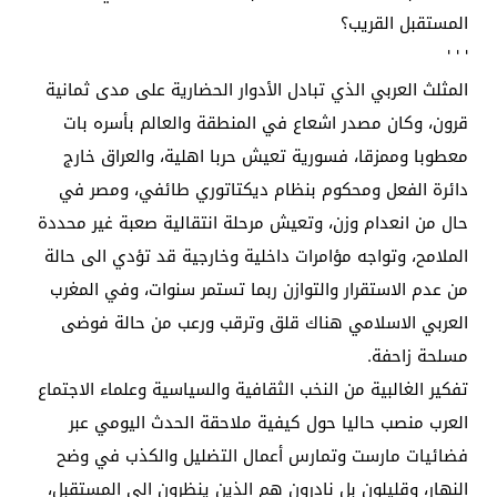
المستقبل القريب؟
' ' '
المثلث العربي الذي تبادل الأدوار الحضارية على مدى ثمانية
قرون، وكان مصدر اشعاع في المنطقة والعالم بأسره بات
معطوبا وممزقا، فسورية تعيش حربا اهلية، والعراق خارج
دائرة الفعل ومحكوم بنظام ديكتاتوري طائفي، ومصر في
حال من انعدام وزن، وتعيش مرحلة انتقالية صعبة غير محددة
الملامح، وتواجه مؤامرات داخلية وخارجية قد تؤدي الى حالة
من عدم الاستقرار والتوازن ربما تستمر سنوات، وفي المغرب
العربي الاسلامي هناك قلق وترقب ورعب من حالة فوضى
مسلحة زاحفة.
تفكير الغالبية من النخب الثقافية والسياسية وعلماء الاجتماع
العرب منصب حاليا حول كيفية ملاحقة الحدث اليومي عبر
فضائيات مارست وتمارس أعمال التضليل والكذب في وضح
النهار، وقليلون بل نادرون هم الذين ينظرون الى المستقبل،