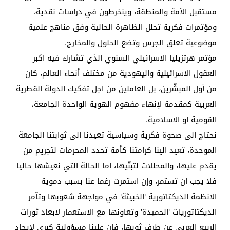
مستقبل الأمة والمنطقة، وينخرطون في دراسات نقدية،
ومؤتمرات فكرية تحلل الظاهرة الحالية وفق مناهج علمية
موضوعية تعلق الجرس وتضع الحلول والمخارج.
مؤتمر هرتزيليا الاسرائيلي السنوي الذي تشارك فيه اكبر
العقول الاسرائيلية واليهودية من مختلف أنحاء العالم، كان
من أول المبشّرين، بل العاملين من اجل تفكيك الدولة القطرية
العربية كمقدمة لإنهاء مفهوم الهوية الواحدة الجامعة،
القومية او الاسلامية.
نحتاج الى صحوة فكرية وسياسية تعيدنا الى ثوابتنا الجامعة
الموحدة، تعيد الينا كرامتنا كأمة تحدد المحرمات لتجريم من
يقدم عليها، والمحللات لتبنّيها، اما الحالة التي نعيشها حاليا
فلا يجب ان تستمر، وإن استمرت رغما عنا بسبب دموية
الانظمة الديكتاتورية 'الخبيثة' في مواجهة شعوبها وتآمر
الديكتاتوريات 'الحميدة' وتعاونها مع الاستعمار لابعاد ثورات
الربيع العربي عن طرف ثوبها، فإن علينا مسؤولية كبرى لايجاد