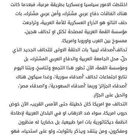
اختلطت الامور سياسيا وعسكريا بطريقة مرعبة، فبعدما كانت
هناك اتفاقات دفاع عربي مشترك، وأمن عربي مشترك، بات
حلف الناتو هو الذراع العسكرية للأمة العربية، وتراجعت
مؤسسة القمة العربية لمصلحة تكتل او تحالف هجين،
ممسوخ بين العرب واوروبا وامريكا.
تحالف'أصدقاء ليبيا' بات الحلقة الاولى للتحالف الجديد الذي
حلّ، محل الجامعة العربية والدفاع العربي المشترك، بل
ومؤسسة القمة، الآن تطور هذا التجمع وتناسخ، وبتنا اليوم
نتابع اجتماعات تحالف 'أصدقاء سورية'، وغدا سيكون هناك
'أصدقاء الجزائر' وربما 'أصدقاء السعودية'، و'اصدقاء مصر'،
والحبل على الجرّار.
التحالف مع امريكا كان خطيئة حتى الأمس القريب، الآن خوض
حروب امريكا، سواء ضد الارهاب او في البلدان العربية لإطاحة
انظمة ديكتاتورية بات امرا طبيعيا، بل حضاريا له منظرون
ومفكرون، ومن ينتقد ويذكر بالثوابت، ولو على استحياء، فهو