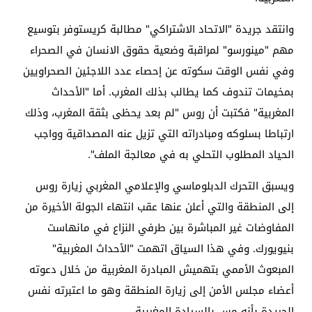
وانتقد جريدة "الاتحاد الاشتراكي" مطالبة كريستوفر بتوسيع
مهم "مينورسو" لمراقبة وضعية حقوق الانسان في الصحراء
وفي نفس الوقت سكوته عن إحصاء عدد اللاجئين الصحراويين
بمخيمات تندوف كما يطالب بذلك المغرب. أما "الأحداث
المغربية" فكتبت أن روس "لم بعد يحظى بثقة المغرب، وذلك
ارتباطا بسلوكه ومبادراته التي تزيل عنه المصداقية وواجب
الحياد المطلوب التحلي به في معالجة الملف".
ويسبق التحرك الدبلوماسي والإعلامي المغربي زيارة روس
إلى المنطقة والتي أعلن عنها عقب انتهاء الجولة الأخيرة من
المفاوضات غير المباشرة بين طرفي النزاع في مانهاست
بنيويورك. وفي هذا السياق اتهمت "الأحداث المغربية"
المبعوث الأممي بتهميش المبادرة المغربية من خلال دعوته
أعضاء مجلس الأمن إلى زيارة المنطقة وهو ما اعتبرته نفس
الجريدة بأنه مس بالسيادة المغربية.