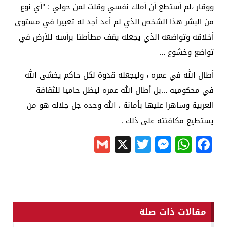
ووقار ،لم أستطع أن أملك نفسي وقلت لمن حولي : "أي نوع
من البشر هذا الشخص الذي لم أعد أجد له تعبيرا في مستوى
أخلاقه وتواضعه الذي يجعله يقف مطأطئا برأسه للأرض في
تواضع وخشوع …
أطال الله في عمره ، وليجعله قدوة لكل حاكم يخشى الله
في محكوميه …بل أطال الله عمره ليظل حاميا للثقافة
العربية وساهرا عليها بأمانة ، الله وحده جل جلاله هو من
يستطيع مكافئته على ذلك .
Gmail
Messenger
Twitter
WhatsApp
X
Facebook
مقالات ذات صلة