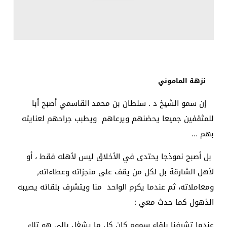
نزهة الماموني
إن سمو الشيخ د . سلطان بن محمد القاسمي أصبح أبا
للمثقفين جميعا يحضنهم ويرعاهم ويطبب جراحهم لعنايته
بهم …
بل أصبح نموذجا يحتدى في الأخلاق ليس لأهله فقط ، أو
لأهل الشارقة بل لكل من يقف على منجزاته وعطاءاته
,
ومعاملاته، ثم عندما يكرم الواحد منا ويتشرف بلقائه يصيبه
الذهول كما حدث معي :
عندما تشرفنا بلقاء سموه كان كل ما يشغل بالي هو تلك