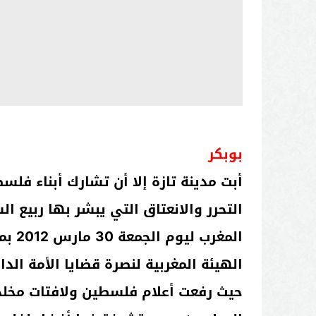
بوبكر
أبت مدينة تازة إلا أن تشارك أبناء ف
التحرر والانعتاق التي يبشر بها ربيع 
المغرب ليوم الجمعة 30 مارس 2012 بمسجد العباس بن عبد المطلب الموجود في حي القدس3، في وقفة عارمة استجابة لنداء
الهيئة المغربية لنصرة قضايا الأمة ا
حيث رفعت أعلام فلسطين ولافتات مخلدة