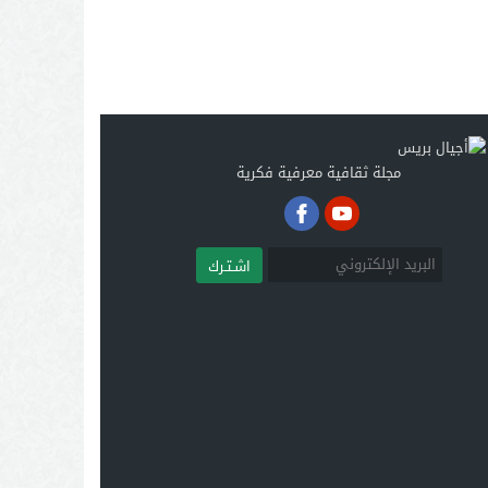
مجلة ثقافية معرفية فكرية
اشـتـرك