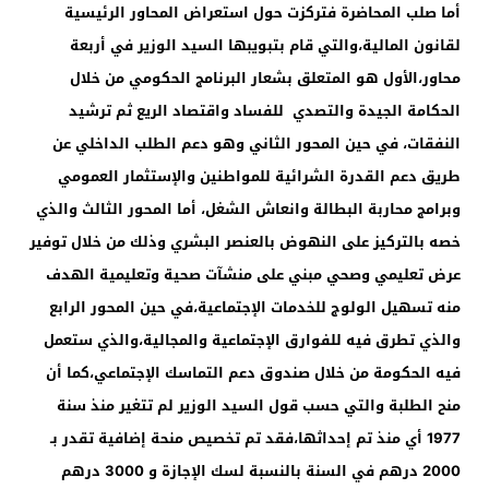
أما صلب المحاضرة فتركزت حول استعراض المحاور الرئيسية
لقانون المالية،والتي قام بتبويبها السيد الوزير في أربعة
محاور،الأول هو المتعلق بشعار البرنامج الحكومي من خلال
الحكامة الجيدة والتصدي للفساد واقتصاد الريع ثم ترشيد
النفقات، في حين المحور الثاني وهو دعم الطلب الداخلي عن
طريق دعم القدرة الشرائية للمواطنين والإستثمار العمومي
وبرامج محاربة البطالة وانعاش الشغل، أما المحور الثالث والذي
خصه بالتركيز على النهوض بالعنصر البشري وذلك من خلال توفير
عرض تعليمي وصحي مبني على منشآت صحية وتعليمية الهدف
منه تسهيل الولوج للخدمات الإجتماعية،في حين المحور الرابع
والذي تطرق فيه للفوارق الإجتماعية والمجالية،والذي ستعمل
فيه الحكومة من خلال صندوق دعم التماسك الإجتماعي،كما أن
منح الطلبة والتي حسب قول السيد الوزير لم تتغير منذ سنة
1977
أي منذ تم إحداثها،فقد تم تخصيص منحة إضافية تقدر بـ
2000
درهم في السنة بالنسبة لسك الإجازة و
3000
درهم