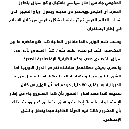
الحكومي جاء في إطار سياسي بامتياز، وهو سياق يتجاوز
المغرب أي إقليمي،ويستمر في حديثه ويقول :رياح التغيير التي
شملت العالم العربي تم توطينها بشكل مغربي من خلال الإصلاح
في إطار الإستقرار.
وحسب كلام الوزير دائما فقانون المالية هذا هو مخضرم ما بين
الحكومتين،لكنه لم يخفي قلقه بكون هذا المشروع يأتي في
سياق اقتصادي صعب بحكم الظرفية الإقتصادية الصعبة
والمغرب يعيش معها،فجل مبادلاته تتم مع الدول الأوربية،أما
الشق الثاني في الوضعية المالية الصعبة هو المتمثل في عجز
الميزانية بما يقارب
50
مليار درهم،كما أن الوزير من خلال
تقديمه هذا قصد اقناع الحضور بأن هذا المشروع جاء في إطار
الإستمرارية وبلمسة إبداعية وبعمق اجتماعي كبير،ووصف ذلك
بأن المشروع كانت فيه الجرأة الكافية فيما يتعلق بالشق
الإجتماعي.