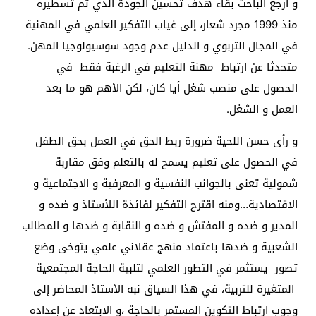
و أرجع الباحث بقاء هدف تحسين الجودة الذي تم تسطيره
منذ 1999 مجرد شعار، إلى غياب التفكير العلمي في المهنية
في المجال التربوي و الدليل عدم وجود سوسيولوجيا المهن.
متحدثا عن ارتباط مهنة التعليم في الرغبة فقط في
الحصول على منصب شغل أيا كان، لكن الأهم هو ما بعد
العمل و الشغل.
و رأى حسن اللحية ضرورة ربط الحق في العمل بحق الطفل
في الحصول على تعليم يسمح له بالتعلم وفق مقاربة
شمولية تعنى بالجوانب النفسية و المعرفية و الاجتماعية و
الاقتصادية…ومنه اقترح التفكير لفائذة اللأستاذ و ضده و
المدير و ضده و المفتش و ضده و النقابة و ضدها و المطالب
الشعبية و ضدها باعتماد منهج عقلاني علمي يتوخى وضع
تصور يستثمر في التطور العلمي لتلبية الحاجة المجتمعية
المتغيرة للتربية، في هذا السياق نبه الأستاذ المحاضر إلى
وجوب ارتباط التكوين المستمر بالحاجة ،و الابتعاد عن إعداده