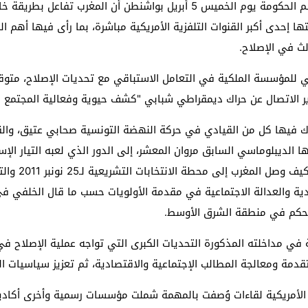
كد مصطفى الخلفي وزير الاتصال الناطق الرسمي باسم الحكومة يوم الخميس 5 أب
 بثتها إحدى أكبر القنوات التلفزية الأمريكية مباشرة، بما رأى فيها أ
ي للمؤسسة الملكية في التعامل الاستباقي مع تحديات الإصلاح، متوقف
ك فيها كل من القيادي في حركة النهضة التونسية صحابي عتيق، والق
رها الديبلوماسي السابق مروان المعشر، إلى الدور الذي لعبه التيار 
الديمقراطي ال
الحكم في منطقة الشرق الأوسط.
في مداخلته المذكورة التحديات الكبرى التي تواجه عملية الإصلاح في
قدمة ومعالجة المطالب الإجتماعية والاقتصادية، ثم تعزيز سياسيات ا
دة الأمريكية لقاءات وُصفت بالمهمة شملت مؤسسات رسمية وأخرى أكادي