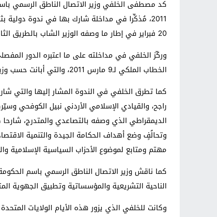
2011، مُذكِّرا في مداخلة شارك بها في ندوة دولية
20 فبراير في إطار ما وصفه الوزير الشاب بالطريق الثالث في الإصلاح.
وركّز الخلفي في مداخلته على ما اعتبره الدور المفصل
الخطاب الملكي لـ9 مارس 2011، والتي أبانت حسب وزير الاتصال عن حراك ديمقراطي شبابي "كشف حيوية وفعالية المجتمع المدني والقوى الشبابية المغربية".
كما تطرق الخلفي في الندوة المشار إليها والتي شار
راجح، والقيادي الإسلامي الأردني نبيل الكوفحي وسيّ
مهتم ومتابع لموضوع الأحزاب السياسية الإسلامية و
كما ناقش وزير الاتصال الناطق الرسمي باسم الحكومة 
الناحية التشريعية والمؤسساتية وتطبيق الجهوية المت
وكانت للخلفي الذي يزور هذه الأيام الولايات المتح