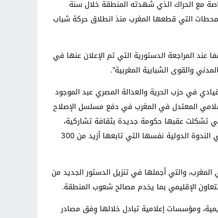
ريل بواشنطن أن المغرب تفاعل بطريقة خاصة مع الحراك الذي شهدته المنطقة خلال سنة
هم المحطات التي قطعها المغرب منذ انطلاق حركة شباب
ا عند المراجعة الدستورية التي تم الإعلان عنها في
يادي في حزب الحرية والعدالة المصري عبد الموجود
الإسلامي المعتدل في المغرب في دفع مسلسل الإصلاح
ذي وصفه بالتصاعدي والمتدرج، شارحا كيف وصل المغرب إلى محطة الانتخابات التشريعية لـ25 نونبر 2011 والتي تشكلت عقبها حكومة جديدة بثقافة تشاركية،
وتحالُفٍ وضع أهداف الحكامة الجيدة والتنمية الاقتصادية والعدالة الاجتماعية في مقدمة الأولويات حسب ما قال الخلفي في الندوة الدولية نفسها التي تابعها أزيد من 300
 المغرب، والتي أجملها في تنزيل الدستور الجديد من
لتعاون الإقليمي بما يخدم مصالح شعوب المنطقة.
مية، ومؤسسات إعلامية تبادل خلالها وِفق مصادر