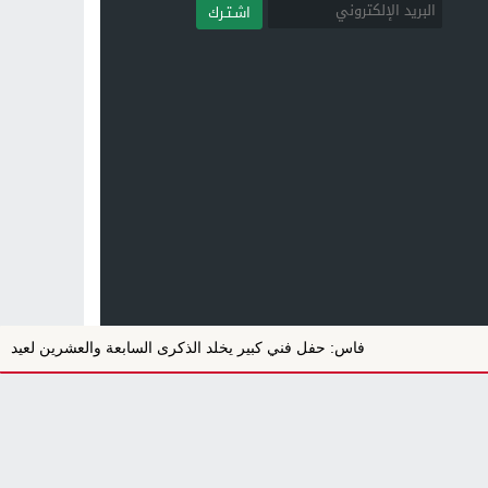
اشـتـرك
فاس: حفل فني كبير يخلد الذكرى السابعة والعشرين لعيد العرش ا