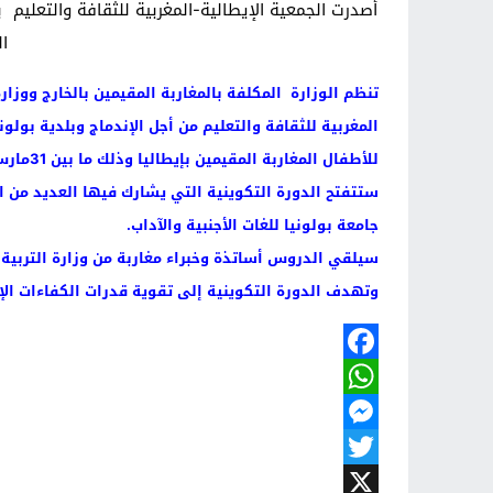
أصدرت الجمعية الإيطالية-المغربية للثقافة والتعليم 
ا
تنظم الوزارة المكلفة بالمغاربة المقيمين بالخارج ووزارة 
المغربية للثقافة والتعليم من أجل الإندماج وبلدية بولوني
للأطفال المغاربة المقيمين بإيطاليا وذلك ما بين 31مارس وثالث أبريل 2012 بفندق ميتينغ ببولونيا (وسط إيطاليا).
ستتفتح الدورة التكوينية التي يشارك فيها العديد من المش
جامعة بولونيا للغات الأجنبية والآداب.
سيلقي الدروس أساتذة وخبراء مغاربة من وزارة التربية ا
وتهدف الدورة التكوينية إلى تقوية قدرات الكفاءات الإدا
Facebook
WhatsApp
Messenger
Twitter