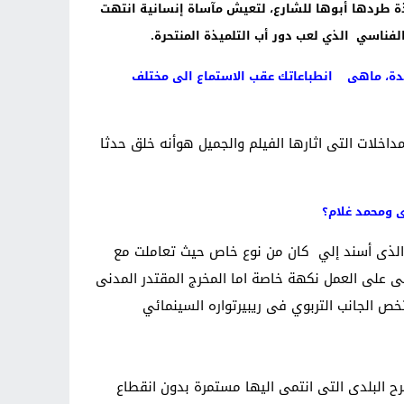
ذة طردها أبوها للشارع، لتعيش مآساة إنسانية انتهت
لفناسي الذي لعب دور أب التلميذة المنتحرة.
ة، ماهى انطباعاتك عقب الاستماع الى مختلف
خلات التى اثارها الفيلم والجميل هوأنه خلق حدثا
ادى ومحمد غلام؟
ر الذى أسند إلي كان من نوع خاص حيث تعاملت مع
 على العمل نكهة خاصة اما المخرج المقتدر المدنى
ص الجانب التربوي فى ريبيرتواره السينمائي
رقة المسرح البلدى التى انتمى اليها مستمرة بدون انقطاع