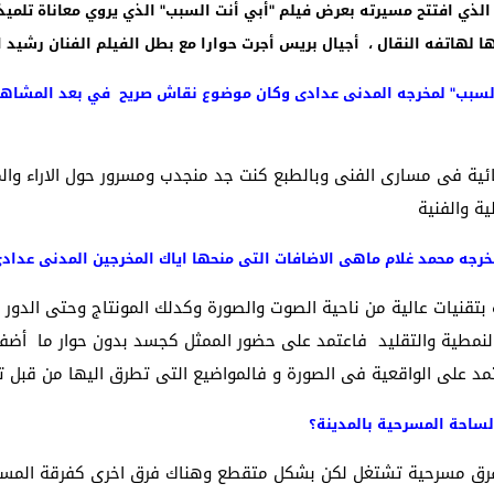
الذي افتتح مسيرته بعرض فيلم "أبي أنت السبب" الذي يروي معاناة تلمي
 لهاتفه النقال ، أجيال بريس أجرت حوارا مع بطل الفيلم الفنان رشيد ا
لسبب" لمخرجه المدنى عدادى وكان موضوع نقاش صريح في بعد المشاهد
ة فى مسارى الفنى وبالطبع كنت جد منجدب ومسرور حول الاراء والمدا
ية والفنية
مخرجه محمد غلام ماهى الاضافات التى منحها اياك المخرجين المدنى عد
ة بتقنيات عالية من ناحية الصوت والصورة وكدلك المونتاج وحتى الدو
لنمطية والتقليد فاعتمد على حضور الممثل كجسد بدون حوار ما أضفى
مد على الواقعية فى الصورة و فالمواضيع التى تطرق اليها من قبل تخ
ينة مند 14 سنة بين مد وجزر فرق مسرحية تشتغل لكن بشكل متقطع وهناك فرق اخرى كف