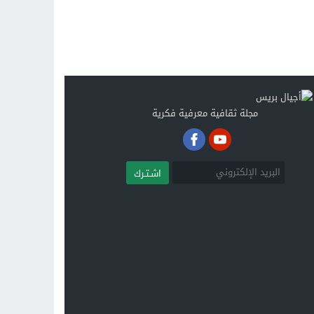
مجلة ثقافية معرفية فكرية
اشـتـرك