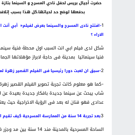
حضرت أجيال بريس لحفل نادي المسرح و السينما بتازة 
بدفعها لوضع حد لحياتها،كل هذا بسبب إتلافها
1
-افتتح نادى المسرح والسينما بعرض لفيلم
»
أبي أنت ا
الاراء ؟
شكل لدى فيلم ابي انت السبب اول محطة فنية سينمائي
فنيا سينمائيا بمدينة فى حاجة لابراز مؤهلاتها الجمال
2
-سبق ان لعبت دورا رئيسيا فى الفيلم القصير زهرة ل
-كما هو معلوم كانت تجربة تصوير الفيلم القصير زهر
شاب يبحث عن سينما جديدة بافكار جديدة بعيدة عن ا
عدادى فهو فنان له بعد فى الرؤية الاخراجية حيث يعت
3
بعد تجربة 14 سنة من الممارسة المسرحية كيف تقيم الساحة المسرحية بالمدينة؟
الساحة المسرحية بالمد