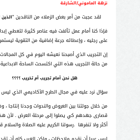
نزهة الماموني/الشارقة
لقد عجبت من أمر بعض الزملاء من الناقدين "
الذين 
فإذا كنا أمام عمل تآلفت فيه عناصر كثيرة لتعطي إبد
على رجليه ، وإعطائه جرعة إضافية من التقوية ليستم
إن التجريب الذي أصبحنا نعيشه اليوم في كل المجالات 
من حالة التجريب هذه التي اكتسحت الساحة الابداعية 
هل نحن أمام تجريب أم تخريب ؟؟؟؟
سؤال نرد عليه في مجال الطرح الأكاديمي الذي ليس م
من خلال جولتنا بين العروض والندوات وجدنا إنتاجا ،
قصارى جهدهم كي يصلوا إلى مرحلة العرض . لأن هذه 
أكثر ولا تنفرها .رسولنا الكريم عليه الصلاة والسلام ق
ليس عيبا أن نقدم ملاحظات ، ولكن العيب كله أن تقدم