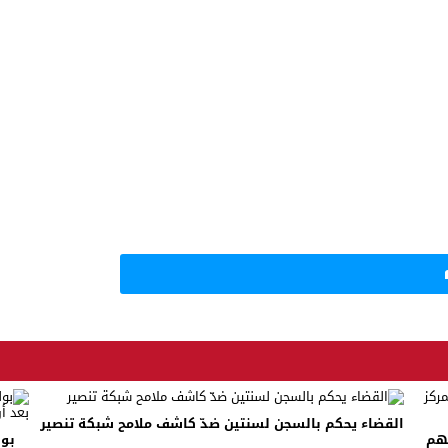
القضاء يحكم بالسجن لسنتين ضدّ كاشف ملامح شبكة تنصير
ئهم