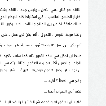
الناقد هو فنان ــفي الأصل ــ وليس جلادا . النقد يشت
اختيار المنهج المناسب .. في استنباط كنه الابداع ا
هناك علاقة تكامل بين المنتج والناقد . لهذا يكون ال
وهنا مربط الفرس ، التذوق : ألم يكن في عمل ــ على سب
ألم يكن في عمل "
ثورة حقيقية على قواعد ركح
الولادة"
طبعا لن ندخل في هذه الأمور لأنه كما سلف ذكره اخت
للجلد . والجميل أكثر هو رده العفوي اوتلقائيته في ال
أن نجد شابا يحمل هموم قوميته العربية … شابا يحاول
وقع في الخطأ ؟ أكيد …
لكنه أتى الصواب أيضا …
فلابد أن نصفق له ونقومه شيئا فشيئا بالنقد البناء أ