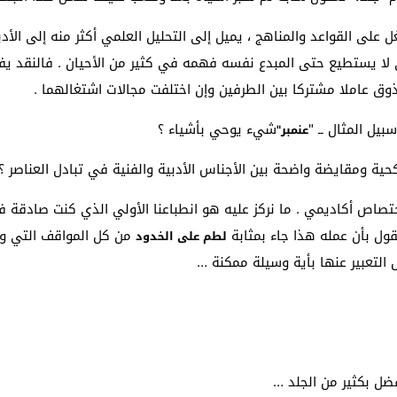
غل على القواعد والمناهج ، يميل إلى التحليل العلمي أكثر منه إلى الأ
لذي لا يستطيع حتى المبدع نفسه فهمه في كثير من الأحيان . فالنقد ي
تذوق عاملا مشتركا بين الطرفين وإن اختلفت مجالات اشتغالهما .
يل المثال ــ "
شيء يوحي بأشياء ؟
عنمبر"
ية ومقايضة واضحة بين الأجناس الأدبية والفنية في تبادل العناصر ؟
صاص أكاديمي . ما نركز عليه هو انطباعنا الأولي الذي كنت صادقة ف
قول بأن عمله هذا جاء بمثابة
من كل المواقف التي وجد
لطم على الخدود
 التعبير عنها بأية وسيلة ممكنة …
فضل بكثير من الجلد …