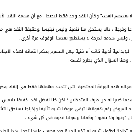
" وكأن النقد وجد فقط ليحبط . مع أن مهمة النقد ال
لا يعجبهم العجب
اعا وفرجة ، ذاك يستحق منا تثمينا وليس تبئيسا .وحقيقة النقد هي مص
ر ، وليس هدمه لدرجة لا يستطيع بعدها الوقوف مرة أخرى .
اللإبداعية أدبية كانت أم فنية جعل المسرح بحكم انتمائه لهذه الأج
. وهنا السؤال الذي يطرح نفسه :
جاله هذه الورقة المختصرة التي تتحدد مهمتها فقط في إلقاء بعض ا
 وهدما كبيرا له من طرف المتدخلين ؛ لكن كنا نفضل نقدا خفيفا يلامس
العروض رغم هفواتها تبقى عروضا شابة تأليفا وإخراجا تستحق التشج
ال "رغبوا ولا تنفروا" وكفانا برسولنا قدوة في كل شيء .
 "
لعقول شابة لم تخبر الحياة بعد وصعب عليها تحمل هذا الجلد 
جلدا"