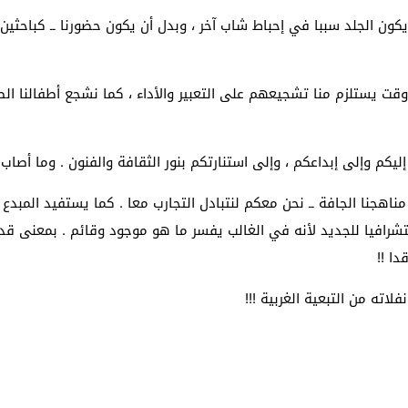
ون الجلد سببا في إحباط شاب آخر ، وبدل أن يكون حضورنا ــ كباحثين
 وقت يستلزم منا تشجيعهم على التعبير والأداء ، كما نشجع أطفالنا ا
ة إليكم وإلى إبداعكم ، وإلى استنارتكم بنور الثقافة والفنون . وما أصا
اهجنا الجافة ــ نحن معكم لنتبادل التجارب معا . كما يستفيد المبدع م
ستشرافيا للجديد لأنه في الغالب يفسر ما هو موجود وقائم . بمعنى قد
قدا
!!
اته من التبعية الغربية
!!!