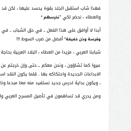
فهذا شاب استقبل الجلد بقوة يحسد عليها ، لكن قد يك
والعطاء ، نحضر لكي "
نخرسهم "
أبدا لا أوافق على هذا الفعل ــ في حق الشباب ــ في
أفضل من ضرب السوط
!!!
وقرسة وذن خفيفة"
شبابنا العربي ، مزيدا من العطاء ، البلاد العربية بحاج
عبروا كما تشاؤون ، ونحن معكم ــ حتى وإن خرجتم عن من
الابداعات الجديدة واحتكاكه بها . قلما يكون النقد ا
، ويكون بداية لدرس جديد نستفيد منه معا مبدعا ونا
ومن يدري قد تساهمون في تأصيل المسرح العربي وانفل