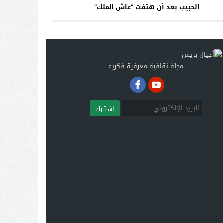
الحبيب بعد أن هتفت “عاش الملك”
مجلة ثقافية معرفية فكرية
اشـتـرك