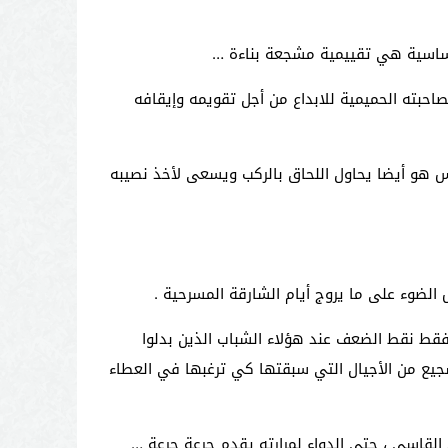
أساسية هي تقييمية مشجعة بناءة …
احبته الحميمية للابداع من أجل تقويمه وإيقافه
ناس هو أيضا يحاول اللحاق بالركب ويسعى لأخذ نصيبه
لضوء على ما يروج أيام الشارقة المسرحية .
 فقط نقط الضعف عند هؤلاء الشباب الذين بدلوا
يع من الأجيال التي سبقتها كي ترغبها في العطاء
القاسي ، حتى الدواء لمرارته يقدم جرعة جرعة …