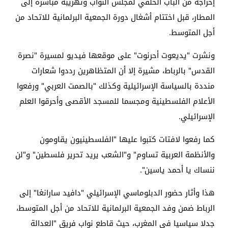
إخراجه من الباب الخلفي لمجلس النواب وتهريبه مباشرة إلى
المطار، قبل اختتام أشغال دورة الجمعية البرلمانية للاتحاد من
أجل المتوسط.
ونشرت "يديعوت أحرنوت" على موقعها فيديو لمسيرة "نصرة
القدس" بالرباط، مشيرة إلا أن المتظاهرين رددوا شعارات
منددة بالسياسة الإسرائيلية وكذلك "بالصمت العربي" ورفعوا
الأعلام الفلسطينية ومجسما للمسجد الأقصى وأحرقوا العلم
الإسرائيلي.
كما رفعوا لافتات كتبوا عليها "الفلسطينيون يقاومون
والأنظمة العربية تساوم" و"الشعب يريد تحرير فلسطين" و"لن
ننساك يا أحمد ياسين".
هذا وأثار حضور الدبلوماسي الإسرائيلي "دافيد سارانغا" إلى
الرباط ضمن وفد الجمعية البرلمانية للاتحاد من أجل المتوسط،
جدلا سياسيا في المغرب، حيث قاطع نواب فريق "العدالة