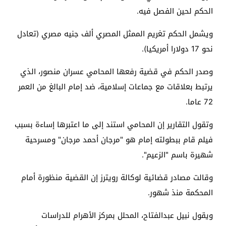
الحكم لحين الفصل فيه.
ويشمل الحكم تغريم الممثل المصري ألف جنيه مصري (تعادل
نحو 17 دولارا أمريكيا).
وصدر الحكم في قضية رفعها المحامي عسران منصور، الذي
يرتبط بعلاقات مع جماعات إسلامية، ضد إمام البالغ من العمر
72 عاما.
وتقول التقارير إن المحامي استند إلى ما اعتبرها إساءة بسبب
فيلم قام ببطولته إمام هو "مرجان أحمد مرجان" ومسرحية
شهيرة باسم "الزعيم".
وقالت مصادر قضائية لوكالة رويترز إن القضية منظورة أمام
المحكمة منذ شهور.
ويقول نبيل عبدالفتاح، المحلل بمركز الأهرام للدراسات