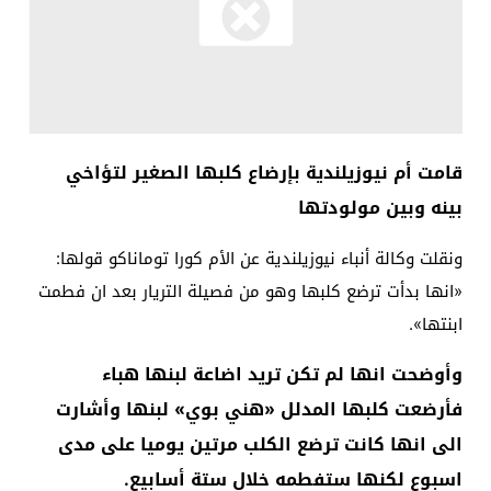
قامت أم نيوزيلندية بإرضاع كلبها الصغير لتؤاخي
بينه وبين مولودتها
ونقلت وكالة أنباء نيوزيلندية عن الأم كورا توماناكو قولها:
«انها بدأت ترضع كلبها وهو من فصيلة التريار بعد ان فطمت
ابنتها».
وأوضحت انها لم تكن تريد اضاعة لبنها هباء
فأرضعت كلبها المدلل «هني بوي» لبنها وأشارت
الى انها كانت ترضع الكلب مرتين يوميا على مدى
اسبوع لكنها ستفطمه خلال ستة أسابيع.