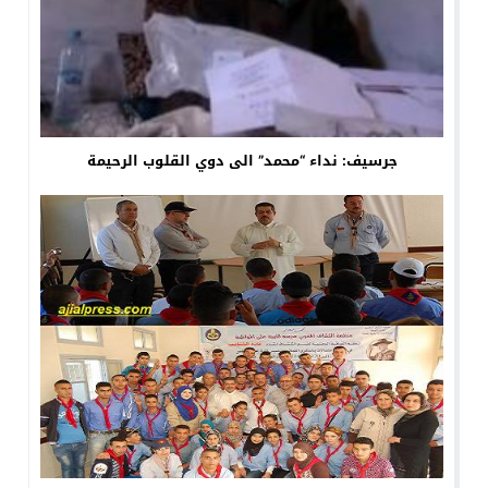
جرسيف: نداء “محمد” الى دوي القلوب الرحيمة