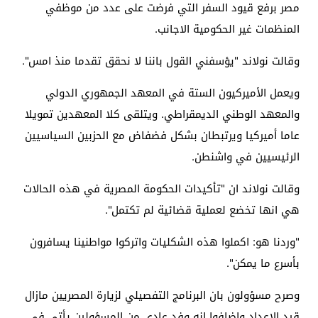
مصر برفع قيود السفر التي فرضت على عدد من موظفي
المنظمات غير الحكومية الاجانب.
وقالت نولاند "يؤسفني القول باننا لا نحقق تقدما منذ امس".
ويعمل الأميركيون الستة في المعهد الجمهوري الدولي
والمعهد الوطني الديمقراطي. ويتلقى كلا المعهدين تمويلا
عاما أميركيا ويرتبطان بشكل فضفاض مع الحزبين السياسيين
الرئيسيين في واشنطن.
وقالت نولاند ان "تأكيدات الحكومة المصرية في هذه الحالات
هي انها تخضع لعملية قضائية لم تكتمل".
"وردنا هو: اكملوا هذه الشكليات واتركوا مواطنينا يسافرون
بأسرع ما يمكن".
وصرح مسؤولون بان البرنامج التفصيلي لزيارة المصريين مازال
قيد الاعداد واضافوا انه وفد عادي من المسؤولين يأتي في