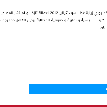
علمت أجيال بريس من مصادر مطلعة أن وزير الداخلية قد يجري زيارة غدا ا
يئات سياسية و نقابية و حقوقية للمطالبة برحيل العامل.كما رجحت الم
ازة.