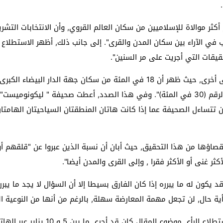
ر موالاة للإسلاميين من سكان العالم القروي, وأن الانتخابات التشري
في الآراء بين سكان المدن والقرى". إلى جانب ذلك, أظهر الاستطلاع ا
قيقات التي أجريت على مر السنين".
وهكذا يتضح وجود "اختلافات كبيرة نسبيا من جهة إلى أخرى, حيث ظهر أن 18 في ال
النسبة في الجهة الشرقية, إلى ما يقارب ضعف هذا الرقم (30 في المئة)". وفي هذا الصدد, أعط
 تتساءل الصحيفة عما إذا كانت هاتان المنطقتان السياحيتان الهامتا
أكثر غنى أو الأكثر فقرا , وإلى القرى والمدن أيضا".
ة حال, لن تجعل مهمة المعارضة سهلة, بالرغم من أنها من النوعية ال