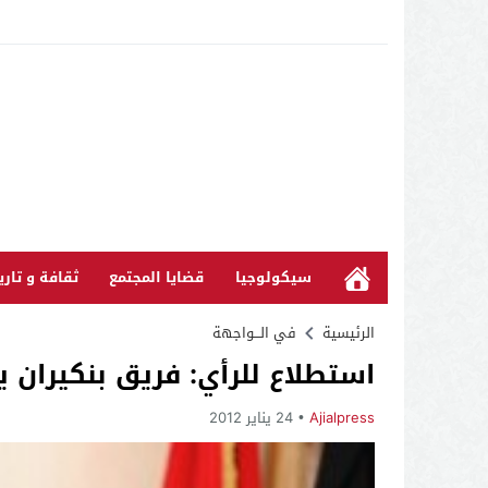
سيكولوجيا
قضايا المجتمع
ثقافة و تاري
الرئيسية
في الـــواجهة
استطلاع للرأي: فريق بنكيران يحظى بثقة 88 في ا
Ajialpress
24 يناير 2012