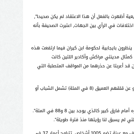
عية أظهرت بالفعل أن هذا الاعتقاد لم يكن صحيحا",
ختلافات في الرأي بين الجهات, اعتبرت الصحيفة بأنه
مئة من سكان جهة الدار البيضاء الكبرى ينظرون بايجابية لحكومة ابن كيران فيما ارتفعت هذه
ت صحيفة " ليكونوميست" كمثال مدينتي مراكش وأكادير اللتين كانت
ن قد أعربتا عن حذرهما من المواقف المتصلبة التي
وأضاف كاتب المقال أن تفاصيل أخرى هامة يمكن استقصاؤها من هذا التحقيق, حيث أبان أن نسبة الذين عبروا عن "قلقهم أو عن قلقهم العميق (8 في المئة) تشمل الشباب أو
وبخصوص صدق الإجابات, تعتقد الصحيفة أن "السؤال قد يكون له ما يبرره إذا كان الفارق بسيطا إلا أن السؤال لا يجد ما يبرره أمام فارق كبير كالذي يوجد بين 8 و88 في المئة".
تي لم يسبق لنا رؤيتها منذ فترة طويلة".
وذكرت ورقة تقنية نشرتها صحيفة ليكونوميست أن استطلاع الرأي موضوع المقال كان قد أجري ما بين 5 و 10 يناير عبر الهاتف مع عينة تضم 1005 أشخاص, تتراوح أعمار 37 في