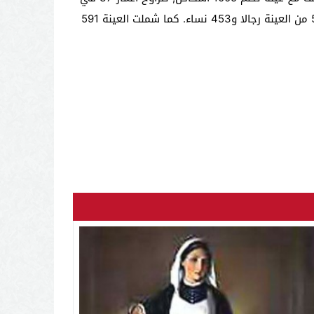
المئة منهم بين 18 و 29 عاما فيما يبلغ سن 14 في المئة منهم 50 عاما. وعلى مستوى التوزيع حسب الجنس, فقد كان 552 من العينة رجالا و453 نساء. كما شملت العينة 591