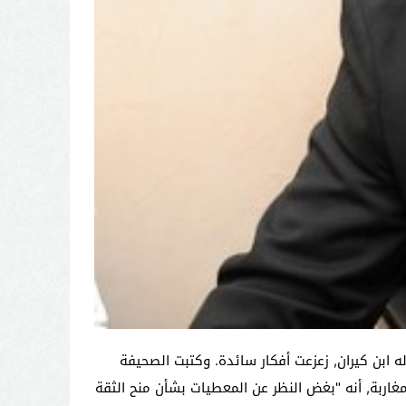
ه ابن كيران, زعزعت أفكار سائدة. وكتبت الصحيفة
ضي نتائج الاستطلاع التي تؤكد أن رئيس الحكومة يحظى بثقة 88 في المئة من المغاربة, أنه "بغض النظر عن المعطيات بشأن منح الثقة