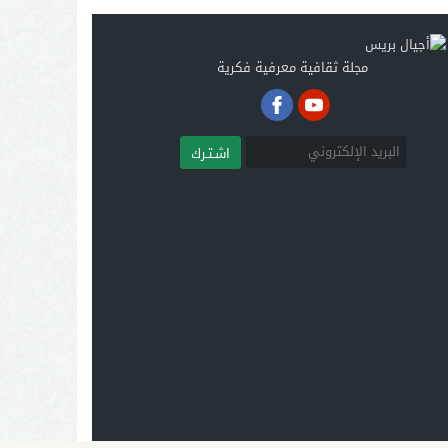
مجلة ثقافية معرفية فكرية
اشـتـرك