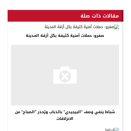
مقالات ذات صلة
صفرو: حملات أمنية كثيفة بكل أزقة المدينة
شباط ينفي وصف “البيجيدي” بالذباب ويُحذر “الصباح” من
الانزلاقات