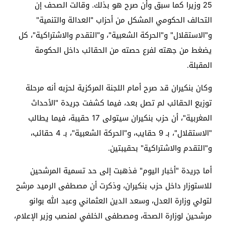
25 وزيرا كما سبق وأن صرح هو بذلك. وقالت الصحف إن
التحالف الحكومي المشكل من أحزاب "العدالة والتنمية"
و"الاستقلال" و"الحركة الشعبية"، و"التقدم والاشتراكية"، كل
يضغط من جهته لفرع حصته من الحقائب داخل الحكومة
المقبلة.
وكان بنكيران قد صرح أمام اللجنة المركزية لحزبه أنه مرحلة
توزيع الحقائب لم تصل بعد، فيما كشفت جريدة "الأحداث
المغربية"، أن حزب بنكيران سيتولى 17 حقيبة، فيما يطالب
"الاستقلال"، بـ 9 حقايب، و"الحركة الشعبية"، بـ 4 حقائب،
و"التقدم والاشتراكية" بحقيبتين.
أما جريدة "أخبار اليوم" فذهبت إلى حد تسمية المرشحين
للاستوزار داخل حزب بنكيران، وذكرت أن مصطفى الرميد مرشح
لتولي وزارة العدل، وسعد الدين العثماني وعبد الله بوانو
مرشحين لوزارة الصحة، ومصطفى الخلفي لمنصب وزير الإعلام،