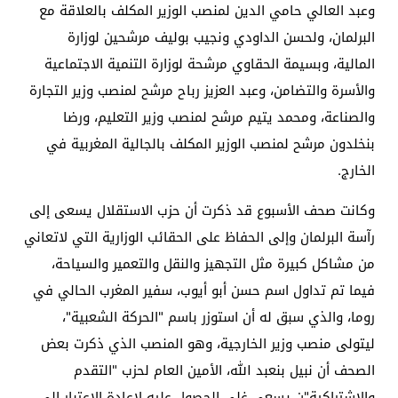
وعبد العالي حامي الدين لمنصب الوزير المكلف بالعلاقة مع
البرلمان، ولحسن الداودي ونجيب بوليف مرشحين لوزارة
المالية، وبسيمة الحقاوي مرشحة لوزارة التنمية الاجتماعية
والأسرة والتضامن، وعبد العزيز رباح مرشح لمنصب وزير التجارة
والصناعة، ومحمد يتيم مرشح لمنصب وزير التعليم، ورضا
بنخلدون مرشح لمنصب الوزير المكلف بالجالية المغربية في
الخارج.
وكانت صحف الأسبوع قد ذكرت أن حزب الاستقلال يسعى إلى
رآسة البرلمان وإلى الحفاظ على الحقائب الوزارية التي لاتعاني
من مشاكل كبيرة مثل التجهيز والنقل والتعمير والسياحة،
فيما تم تداول اسم حسن أبو أيوب، سفير المغرب الحالي في
روما، والذي سبق له أن استوزر باسم "الحركة الشعبية"،
ليتولى منصب وزير الخارجية، وهو المنصب الذي ذكرت بعض
الصحف أن نبيل بنعبد الله، الأمين العام لحزب "التقدم
والاشتراكية"ن يسعى غلى الحصول عليه لإعادة الاعتبار إلى