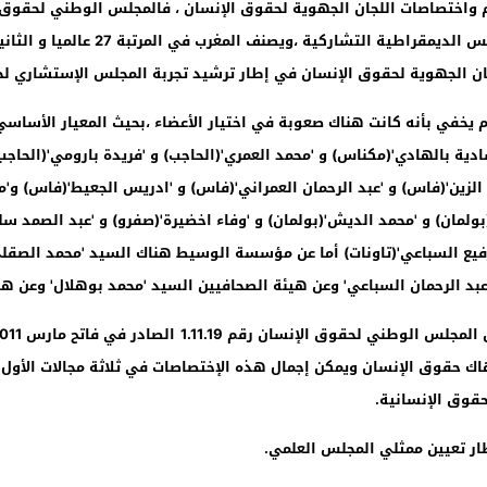
واختصاصات اللجان الجهوية لحقوق الإنسان ، فالمجلس الوطني لحقوق ا
ريس الديمقراطية التشاركية ،ويصنف المغرب في المرتبة
27
عالميا و الثا
ان الجهوية لحقوق الإنسان في إطار ترشيد تجربة المجلس الإستشاري لح
لم يخفي بأنه كانت هناك صعوبة في اختيار الأعضاء ،بحيث المعيار الأساس
ية بالهادي'(مكناس) و 'محمد العمري'(الحاجب) و 'فريدة بارومي'(الحاجب) 
الزين'(فاس) و 'عبد الرحمان العمراني'(فاس) و 'ادريس الجعيط'(فاس) و'م
لمان) و 'محمد الديش'(بولمان) و 'وفاء اخضيرة'(صفرو) و 'عبد الصمد سلوا
لرفيع السباعي'(تاونات) أما عن مؤسسة الوسيط هناك السيد 'محمد الصقلي
بد الرحمان السباعي' وعن هيئة الصحافيين السيد 'محمد بوهلال' وعن هيئ
 المجلس الوطني لحقوق الإنسان رقم
1.11.19
الصادر في فاتح مارس
011
هاك حقوق الإنسان ويمكن إجمال هذه الإختصاصات في ثلاثة مجالات الأول
حقوق الإنسانية.
ظار تعيين ممثلي المجلس العلمي.