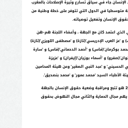
لإنسان جاء في سياق تسارع وتيرة الإصلاحات بالمغرب
نية متوسطيا في الدول التي تتوفر على خطة وطنية من
قوق الإنسان وتفعيل توصياته.
ي الذي اعتمد كان مع الجهة ، وأعضاء اللجنة هم-هن
و 'عز العرب الإدريسي'(تازة) و 'مصطفى اللويزي'(تازة)
حمد بوكرمان'(فاس) و 'أحمد الدحماني'(فاس) و 'سارة
ن'(صفرو) و 'أسماء بوزيان'(إيفران) و 'عزيزة
 الحسيني' و 'عبد النبي الصغير' وعن هيئة المحامين
ة الأطباء السيد 'محمد عمور' و 'محمد بنصديق'.
2
هو تتبع ومراقبة وضعية حقوق الإنسان بالجهة
 يهم مجال الحماية والثاني مجال النهوض بحقوق