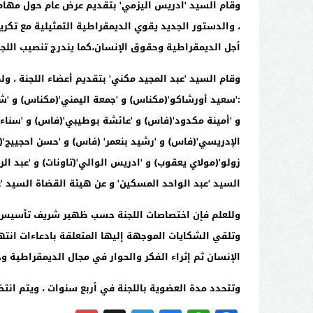
وقام السيد 'ادريس اليزمي' بتقديم عرض عام حول مهام 
، والدستور الجديد يقوي الديمقراطية التمثيلية مع تك
أجل الديمقراطية وحقوق الإنسان،كما يندرج تنصيب اللج
وقام السيد 'عبد المجيد مكني' بتقديم أعضاء اللجنة ، و
:'سعيد أورشاكو'(مكناس) و 'جمعة اليمني'(مكناس) و 'شاد
و 'أمينة مكدود'(فاس) و 'عائشة بوطيبي'(فاس) و 'سناء 
الإدريسي'(فاس) و 'رشيد بنعمر' (فاس) و 'حسن احجييج'(بو
زولو'(مولاي يعقوب) و 'ادريس الوالي'(تاونات) و 'عبد ا
السيد 'عبد الواحد المسكين' و عن هيئة القضاة السيد 'ع
وللعلم فإن اختصاصات اللجنة حسب ظهير شريف تأسيس
وتلقي الشكايات الموجهة إليها المتعلقة بادعاءات انت
الإنسان ثم إثراء الفكر والحوار في مجال الديمقراطية و
وتتحدد مدة العضوية باللجنة في أربع سنوات ، ويتم انت