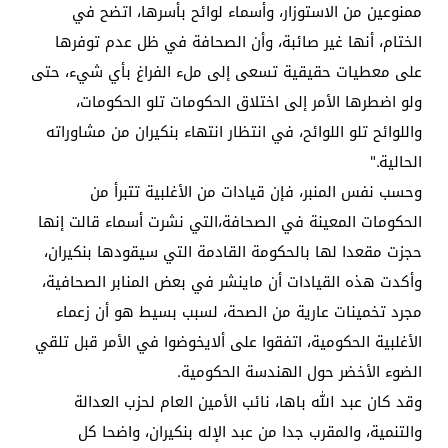
ممنوعين من الاستوزار، وأسماء لوائح بأسرها، اتضح في
الختام، أنها غير صائبة، وأن الصحافة في ظل عدم توفرها
على معطيات حقيقية تسعى إلى ملء الفراغ بأي شيء، حتى
ولو اضطرها الأمر إلى اختلاق الحكومات تلو الحكومات،
واللوائح تلو اللوائح، في انتظار انتهاء بنكيران من مشاوراته
الحالية."
وحسب نفس المنبر، فإن قيادات من الأغلبية تتبرأ من
الحكومات المعينة في الصحافة،التي نشرت أسماء قالت إنها
حجزت مقعدا لها بالحكومة القادمة التي سيقودها بنكيران،
وأكدت هذه القيادات أن ماينشر في بعض المنابر الصحافية،
مجرد تخمينات عارية من الصحة، لسبب بسيط هو أن زعماء
الأغلبية الحكومية، اتفقوا على ألايخوضوا في الأمر قبل تلقي
الضوء الأخضر حول الهندسة الحكومية.
وقد كان عبد الله باها، نائب الأمين العام لحزب العدالة
والتنمية، والمقرب جدا من عبد الإله بنكيران، واضحا كل