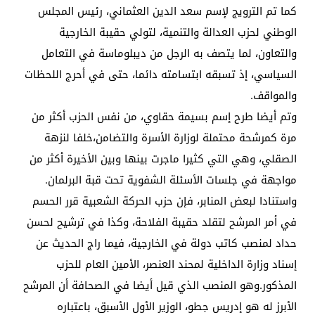
كما تم الترويج لإسم سعد الدين العثماني، رئيس المجلس
الوطني لحزب العدالة والتنمية، لتولي حقيبة الخارجية
والتعاون، لما يتصف به الرجل من ديبلوماسة في التعامل
السياسي، إذ تسبقه ابتسامته دائما، حتى في أحرج اللحظات
والمواقف.
وتم أيضا طرح إسم بسيمة حقاوي، من نفس الحزب أكثر من
مرة كمرشحة محتملة لوزارة الأسرة والتضامن،خلفا لنزهة
الصقلي، وهي التي كثيرا ماجرت بينها وبين الأخيرة أكثر من
مواجهة في جلسات الأسئلة الشفوية تحت قبة البرلمان.
واستنادا لبعض المنابر، فإن حزب الحركة الشعبية قرر الحسم
في أمر المرشح لتقلد حقيبة الفلاحة، وكذا في ترشيح لحسن
حداد لمنصب كاتب دولة في الخارجية، فيما راج الحديث عن
إسناد وزارة الداخلية لمحند العنصر، الأمين العام للحزب
المذكور.وهو المنصب الذي قيل أيضا في الصحافة أن المرشح
الأبرز له هو إدريس جطو، الوزير الأول الأسبق، باعتباره