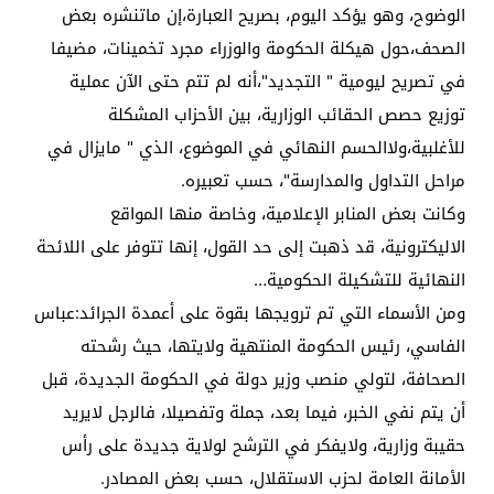
الوضوح، وهو يؤكد اليوم، بصريح العبارة،إن ماتنشره بعض
الصحف،حول هيكلة الحكومة والوزراء مجرد تخمينات، مضيفا
في تصريح ليومية " التجديد"،أنه لم تتم حتى الآن عملية
توزيع حصص الحقائب الوزارية، بين الأحزاب المشكلة
للأغلبية،ولاالحسم النهائي في الموضوع، الذي " مايزال في
مراحل التداول والمدارسة"، حسب تعبيره.
وكانت بعض المنابر الإعلامية، وخاصة منها المواقع
الاليكترونية، قد ذهبت إلى حد القول، إنها تتوفر على اللائحة
النهائية للتشكيلة الحكومية…
ومن الأسماء التي تم ترويجها بقوة على أعمدة الجرائد:عباس
الفاسي، رئيس الحكومة المنتهية ولايتها، حيث رشحته
الصحافة، لتولي منصب وزير دولة في الحكومة الجديدة، قبل
أن يتم نفي الخبر، فيما بعد، جملة وتفصيلا، فالرجل لايريد
حقيبة وزارية، ولايفكر في الترشح لولاية جديدة على رأس
الأمانة العامة لحزب الاستقلال، حسب بعض المصادر.