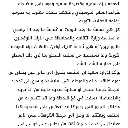
للعموم ببزة رسمية وقصيدة رسمية وموسيقى منضبطة
لقواعد السلم الموسيقي ومتعهد حفلات معترف به حكوميا
لإقامة الحفلات الثورية ..
هل هي ثقافة ما 'بعد الثورة'؛ أم 'ثقافة ما بعد 14 جانفي'
أم 'سياسة وزارة الثقافة والمحافظة على التراث النوفمبري
والبورقيبي' أم هي ثقافة 'التيك أواي'، واللهاث وراء الموضة
الثورية وما تستدعيه من عمليت السطو بما في ذلك السطو
على حمار سانشو بانشو .
يؤكد إدوارد سعيد ان المثقف يتحول إلى خائن حين يتخلى عن
دوره كناقد لذاته وللمرحلة التي يعايشها ويهرع إلى تمجيد
المرحلة دونما تفحص أو مقاربة نقدية خالية من الذاتوية
والانطباعية؛ يسقط في فخ اللحظة وما قد تتسم به من
مظاهر التجاوز التي بدورها قد تنعكس على شخصية هذا
المثقف ويعتقد انه وصل الى مرحلة الألوهة.. ليس الأمر
معقدا إلى هذه الدرجة؛ ثمّت من يجلس على كرسي في