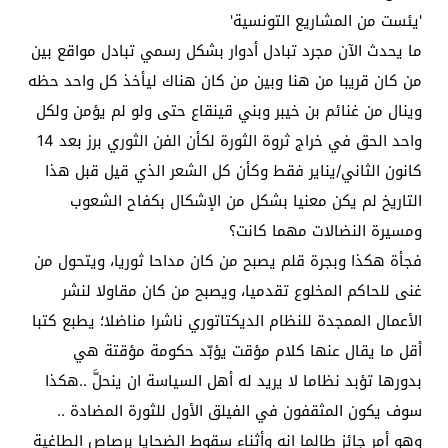
'يئست من المشاريع التونسية'
ما يحدث الآن مجرد تبادل أدوار بشكل رسمي تبادل مواقع بين
من كان قريبا من هنا وبين من كان هناك ليأخذ كل واحد حظه
وينال من غنائم بن خيبر وبني قينقاع حتى ولو لم يؤمن ولكل
واحد الحق في خراج ثروة الثورة لكأن الفن الثوري برز بعد 14
كانون الثاني/يناير فقط وكأن كل الشعر الذي قيل قبل هذا
التاريخ لم يكن معنيا بشكل من الإشكال بكفاح الشعوب
ومسيرة النضالات مهما كانت؟
فجأة هكذا وبجرة قلم يصبح من كان مداحا ثوريا، ويتحول من
غنى للحاكم المخلوع تقدميا، ويصبح من كان مقاولا لنشر
الأعمال الممجدة للنظام الديكتاتوري ناشرا مناضلا؛ يطبع كتبا
أقل ما يقال عنها كلام مؤقت يؤبّد حكومة مؤقتة هي
بدورها تؤبد نظاما لا يريد له أهل السياسة ان ينحلَّ ..هكذا
سوف يكون المثقفون في الفيلق الأول للثورة المضادة ..
وهو أمر جائز طالما انه وأثناء سقوط الضحايا برصاص الطاغية