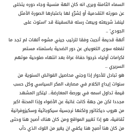
السماء الثامنة ويرى انه كان الهة منسية وجاء دوره يتخلى
عن صورته التقدمية أو بُشرِّع لها باعتبارها الصورة الأمثل
لينفذ شريعته ويبعث رسله فالسفينة قد 'استوت على
الجودي' ..
آلهة قديمة أنجبت وفقا لترتيب جيني مشوه آلهات لم تجد ما
تفعله سوى التعويض عن دور الضحية باستمناء مستمر
لكرامات أولياء خرجوا حفاة عراة بعد انتهاء صلوحية موتهم
السريري ..
هو تبادل للأدوار إذا وجني محاصيل الفوائض السنوية من
سنوات إيداع الكلام في مصارف المكر السياسي وكل حسب
قيمة تداول اسمه في بورصة المعارضة.. ليتكرر المشهد
مجددا لكن من جهة كانت غائبة عن الأضواء وإذا المحنة اكبر
من هروب ديكتاتور ولكنها نرجسية سيكوباثية وسكيزوفرانية
ثقافية، هو إذا تغيير المواقع ومن كان هناك أصبح هنا وحتى
من كان هنا أصبح هنا يكفي ان يغير من اللوك الذي دأب