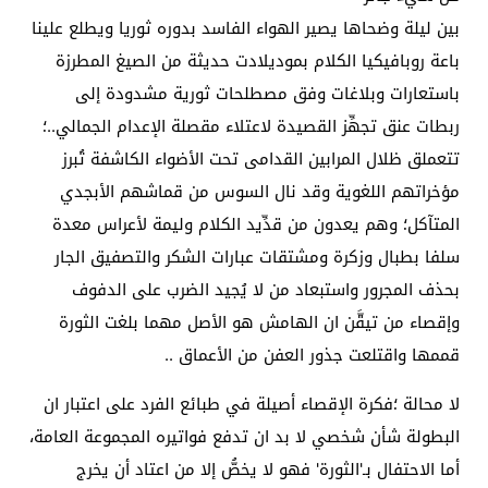
بين ليلة وضحاها يصير الهواء الفاسد بدوره ثوريا ويطلع علينا
باعة روبافيكيا الكلام بموديلادت حديثة من الصيغ المطرزة
باستعارات وبلاغات وفق مصطلحات ثورية مشدودة إلى
ربطات عنق تجهِّز القصيدة لاعتلاء مقصلة الإعدام الجمالي..؛
تتعملق ظلال المرابين القدامى تحت الأضواء الكاشفة تُبرز
مؤخراتهم اللغوية وقد نال السوس من قماشهم الأبجدي
المتآكل؛ وهم يعدون من قدِّيد الكلام وليمة لأعراس معدة
سلفا بطبال وزكرة ومشتقات عبارات الشكر والتصفيق الجار
بحذف المجرور واستبعاد من لا يُجيد الضرب على الدفوف
وإقصاء من تيقَّن ان الهامش هو الأصل مهما بلغت الثورة
قممها واقتلعت جذور العفن من الأعماق ..
لا محالة ؛فكرة الإقصاء أصيلة في طبائع الفرد على اعتبار ان
البطولة شأن شخصي لا بد ان تدفع فواتيره المجموعة العامة،
أما الاحتفال بـ'الثورة' فهو لا يخصُّ إلا من اعتاد أن يخرج