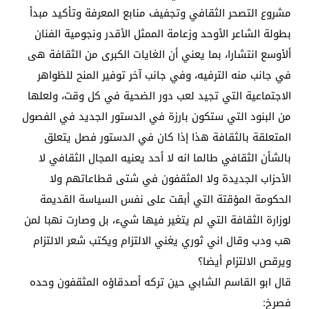
مشروع التصحر الثقافي وتجفيف منابع المعرفة وتأكيد مبدأ
بطولة الشاعر الأوحد وزعامة الممثل الأقدر ونجومية الفنان
ألأوسع انتشارا، بما يعني أن الغايات الكبرى من الثقافة هى
في جانب منه الترفيه، وفي جانب آخر توفير المنح للظواهر
الاجتماعية التي تجيد لعب دور الضحية في كل وقت، ولعلها
من البنود التي ستكون بارزة في الدستور الجديد في الفصول
المتعلقة بالثقافة هذا إذا كان في الدستور فصل يتعلق
بالشأن الثقافي طالما انه لا أحد يعنيه المجال الثقافي لا
الأحزاب الجديدة ولا المثقفون في شتى قطاعاتهم ولا
الحكومة المؤقتة التي أبقت على نفس السياسة القديمة
لوزارة الثقافة التي لم يتغير فيها شيء، بل وصارت نهبا لمن
هب ودب وقال اني ثوري يغني الالتزام ويكتب شعر الالتزام
ويرقص الالتزام أيضا؟
قال ابو القاسم الشابي حين تركه أصدقاؤه المثقفون وحده
فصرخ: