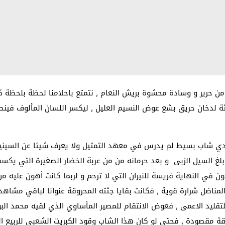
ن حرير و وسادة محشوة بريش النعام , نتمتع باحلامنا لحظة بلحظة 
ثة لدخان حريق بشع عوض النسيم العليل , ليكسر اللسان المألوف فينطق
يدي شاب بسيط لم يدرس في معهد التمتيل ولا يعرف شيئا عن السينيم
 بلغ السيل الزبى و بعد حرمانه من من عربة الخضار الصغيرة التي ي
ون في النهاية فريسة للنيران التي لا ترحم و لربما كانت أهون عليه م
ناضل شرارة قوية , فكانت بقايا جثته المحروقة عنوانا لباقي مشاهد ال
قليد الاعمى , فعوض الانتقام للمصير المأساوي الذي لقيه محمد الب
ة مقصودة , فحتى لو كان هذا الشاب
وقود الكبريت الشعبي للربيع ا