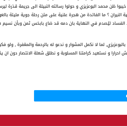
وا ظن محمد البوعزيزي و حولوا رسالته النبيلة الى جريمة قذرة ليرسم
ة النيران ؟ ما الفائدة من هجرة علنية على متن رحلة جوية مليئة بالع
فساد ليُصدم في النهاية بان دمه قد ضاع بابخس ثمن وبأن نسيم هذه
وعزيزي, لما لا نكمل المشوار و ندعو له بالرحمة والمغفرة , ولو فكرن
احرارا و نستعيد كرامتنا المسلوبة و نطلق شعلة الانتصار دون ان يكو