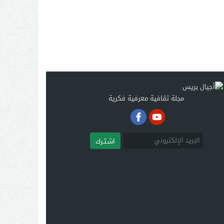
مجلة ثقافية معرفية فكرية
اشـتـرك