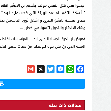
جعلوا فعل قتل النفس موضة بشعة, بل الابشع انهم خيب
؟ أ هكذا ننتقم للملامح البريئة التي قضت عليها وحشي
ضحى بنفسه بابشع الطرق و اشعل ثورة الياسمين ضد ال
وشك الاندثار والتحول لتسونامي خطير …
فعوض ان نحرق اجسادنا على ابواب المؤسسات اقتداء بالب
المنبه الذي رن بكل قوة ليوقظنا من سبات عميق لنعيش 
Gmail
Messenger
Twitter
WhatsApp
X
Facebook
مقالات ذات صلة