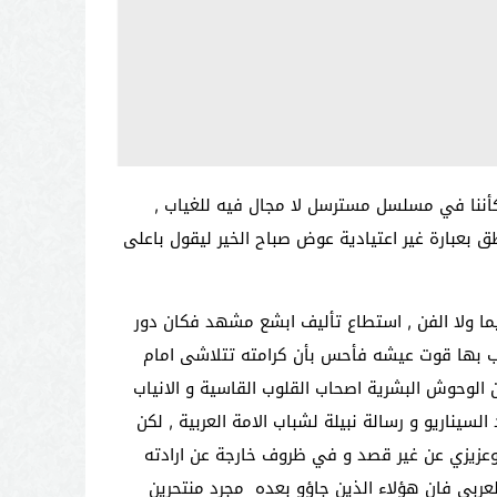
كأننا في مسلسل مسترسل لا مجال فيه للغياب ,
 بعبارة غير اعتيادية عوض صباح الخير ليقول باعلى
ا ولا الفن , استطاع تأليف ابشع مشهد
فكان دور
كسب بها قوت عيشه فأحس بأن كرامته تتلاشى امام
ن الوحوش البشرية اصحاب القلوب القاسية و الانياب
سيناريو و رسالة نبيلة لشباب الامة العربية , لكن
وعزيزي عن غير قصد و في ظروف خارجة عن ارادته
لعربي
فان هؤلاء الذين جاؤو بعده مجرد منتحرين