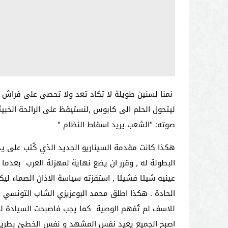
نمنا لسنين طويلة لا تكاد تعد ولا تحصى على فراش م
ليتحول الحلم الى كابوس ,لنستيقظ على الرائحة الخبي
صوته: "الشعب يريد اسقاط النظام "
هكذا كانت مقدمة السيناريو الجديد الذي كُتب على 
البطولة له , وقرر ان يضع نهاية لمهزلة العرب بعدما
عينيه شيئا فشيئا , استفزته سياسة الاذان الصماء ليك
الحادة . هكذا اطلق محمد البوعزيزي الشاب التونسي الم
للاسف لم تُفهم الوصية كما يجب فاصبحت السيادة للت
اصبح الجميع يعيد نفس المشهد و نفس الخطئ بطريق